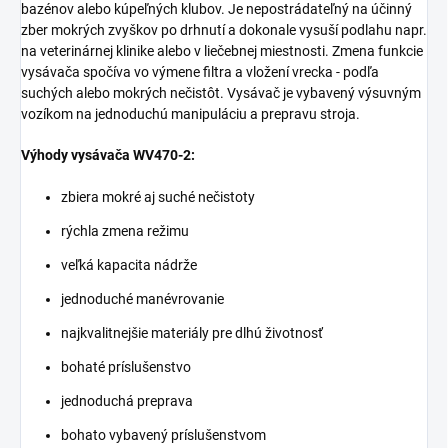
bazénov alebo kúpeľných klubov. Je nepostrádateľný na účinný
zber mokrých zvyškov po drhnutí a dokonale vysuší podlahu napr.
na veterinárnej klinike alebo v liečebnej miestnosti. Zmena funkcie
vysávača spočíva vo výmene filtra a vložení vrecka - podľa
suchých alebo mokrých nečistôt. Vysávač je vybavený výsuvným
vozíkom na jednoduchú manipuláciu a prepravu stroja.
Výhody vysávača WV470-2:
zbiera mokré aj suché nečistoty
rýchla zmena režimu
veľká kapacita nádrže
jednoduché manévrovanie
najkvalitnejšie materiály pre dlhú životnosť
bohaté príslušenstvo
jednoduchá preprava
bohato vybavený príslušenstvom