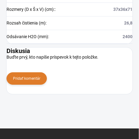
Rozmery (D x Š x V) (cm):
:
37x36x71
Rozsah čistienia (m)
:
26,8
Odsávanie H2O (mm)
:
2400
Diskusia
Buďte prvý, kto napíše príspevok k tejto položke.
Pridať komentár
Z
á