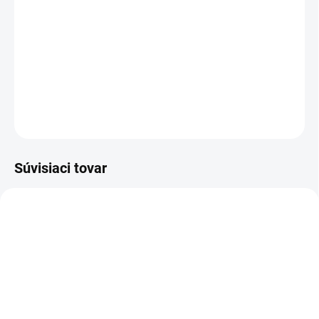
−
+
Pridať do košíka
Numatic
WV470 - Vysávač na mokro-suché vysávanie
DETAILNÉ INFORMÁCIE
OPÝTAŤ SA
STRÁŽIŤ
Súvisiaci tovar
602919
602380
DO 14 DNÍ
DO 14 DNÍ