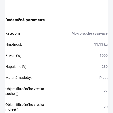
Dodatočné parametre
Kategória
:
Mokro suché vysávače
Hmotnosť
:
11.15 kg
Príkon (W)
:
1000
Napájanie (V)
:
230
Materiál nádoby
:
Plast
Objem filtračného vrecka
27
suché (l)
:
Objem filtračného vrecka
20
mokré(l)
: