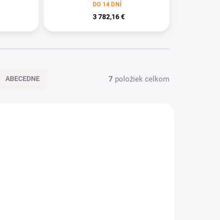
DO 14 DNÍ
3 782,16 €
7
položiek celkom
ABECEDNE
0-00052
40039-00007
O 14 DNÍ
DO 14 DNÍ