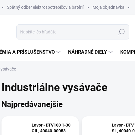
Spätný odber elektrospotrebičov a batérií
Moja objednávka
Hľadať
ÉMIA A PRÍSLUŠENSTVO
NÁHRADNÉ DIELY
KOMP
 vysávače
Industriálne vysávače
Najpredávanejšie
Lavor - DTV100 1-30
Lavor - DTV
OIL, 40040-00053
SL, 40040-