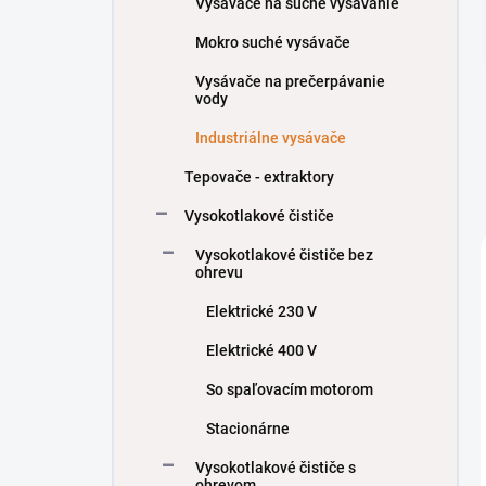
Vysávače na suché vysávanie
e
l
Mokro suché vysávače
Vysávače na prečerpávanie
vody
Industriálne vysávače
Tepovače - extraktory
Vysokotlakové čističe
Vysokotlakové čističe bez
ohrevu
Elektrické 230 V
Elektrické 400 V
So spaľovacím motorom
Stacionárne
Vysokotlakové čističe s
ohrevom