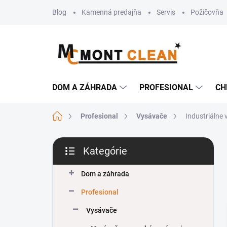
Prejsť
Blog
Kamenná predajňa
Servis
Požičovňa
na
obsah
DOM A ZÁHRADA
PROFESIONAL
CH
Domov
Profesional
Vysávače
Industriálne
B
Kategórie
o
Preskočiť
č
kategórie
n
Dom a záhrada
ý
Profesional
p
a
Vysávače
n