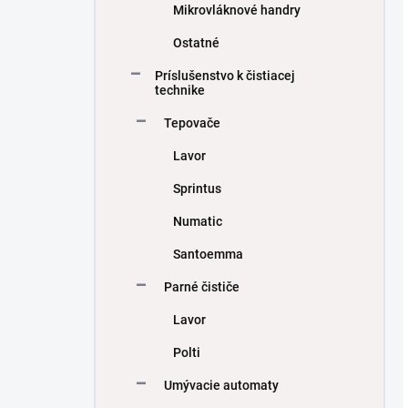
Mikrovláknové handry
Ostatné
Príslušenstvo k čistiacej
technike
Tepovače
Lavor
Sprintus
Numatic
Santoemma
Parné čističe
Lavor
Polti
Umývacie automaty