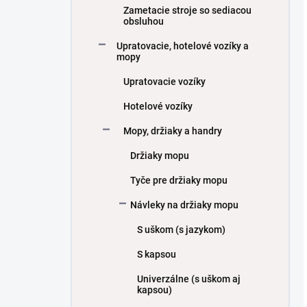
Zametacie stroje so sediacou
obsluhou
Upratovacie, hotelové vozíky a
mopy
Upratovacie vozíky
Hotelové vozíky
Mopy, držiaky a handry
Držiaky mopu
Tyče pre držiaky mopu
Návleky na držiaky mopu
S uškom (s jazykom)
S kapsou
Univerzálne (s uškom aj
kapsou)