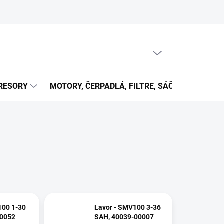
PRÁZDNY KOŠÍK
NÁKUPNÝ
KOŠÍK
RESORY
MOTORY, ČERPADLÁ, FILTRE, SÁČKY...
OB
100 1-30
Lavor - SMV100 3-36
00052
SAH, 40039-00007