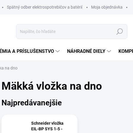
Spätný odber elektrospotrebičov a batérií
Moja objednávka
Hľadať
ÉMIA A PRÍSLUŠENSTVO
NÁHRADNÉ DIELY
KOMP
ka na dno
Mäkká vložka na dno
Najpredávanejšie
Schneider vložka
EIL-BP SYS 1-5 -