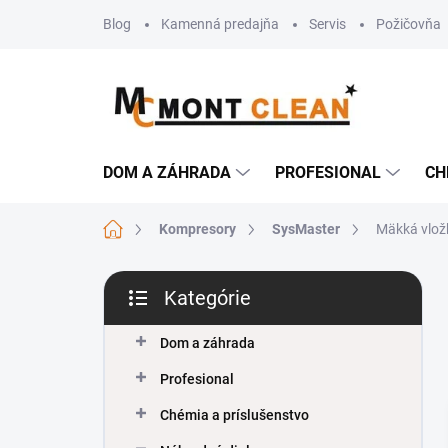
Prejsť
Blog
Kamenná predajňa
Servis
Požičovňa
na
obsah
DOM A ZÁHRADA
PROFESIONAL
CH
Domov
Kompresory
SysMaster
Mäkká vlož
B
Kategórie
o
Preskočiť
č
kategórie
n
Dom a záhrada
ý
Profesional
p
a
Chémia a príslušenstvo
n