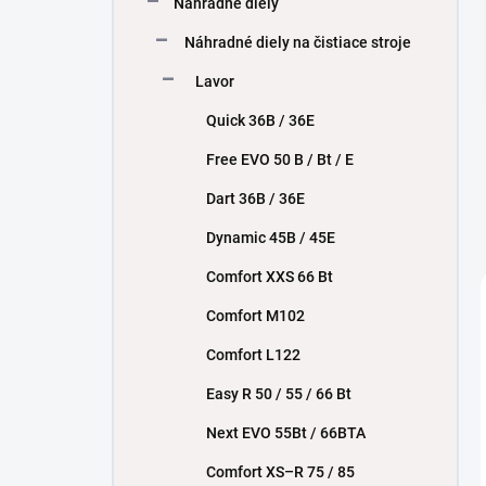
Náhradné diely
e
l
Náhradné diely na čistiace stroje
Lavor
Quick 36B / 36E
Free EVO 50 B / Bt / E
Dart 36B / 36E
Dynamic 45B / 45E
Comfort XXS 66 Bt
Comfort M102
Comfort L122
Easy R 50 / 55 / 66 Bt
Next EVO 55Bt / 66BTA
Comfort XS–R 75 / 85