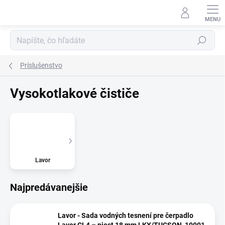
Prejsť
na
obsah
Hľadať
Príslušenstvo
Vysokotlakové čističe
Lavor
Najpredávanejšie
Lavor - Sada vodných tesnení pre čerpadlo