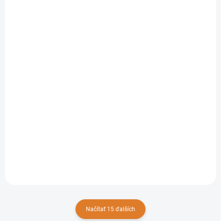
DO 14 DNÍ
Lavor - Sada na čistenie 15 m, 6.010.0109
167,30 €
Do košíka
136,02 € bez DPH
Načítať 15 ďalších