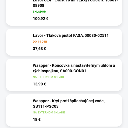
Lavor CL4 – piest 18 mm LKX/TUCSON, 10001-
08908
SKLADOM
100,92 €
Lavor - Tlaková pištoľ FASA, 00080-02511
DO 14 DNÍ
37,63 €
Waspper - Koncovka s nastaviteľným uhlom a
rýchlospojkou, SA000-CON01
NA EXTERNOM SKLADE
13,90 €
Waspper - Kryt proti špliechajúcej vode,
SB111-PSC03
NA EXTERNOM SKLADE
18 €