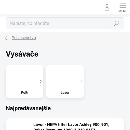
Prejsť
na
obsah
Hľadať
Príslušenstvo
Vysávače
Polti
Lavor
Najpredávanejšie
Lavor - HEPA filter Lavor Ashley 900, 901,