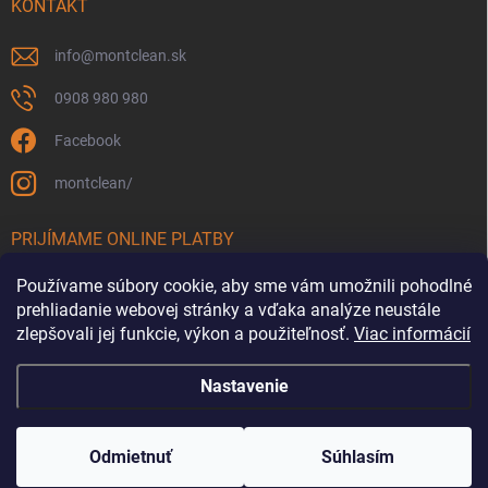
KONTAKT
info
@
montclean.sk
0908 980 980
Facebook
montclean/
PRIJÍMAME ONLINE PLATBY
Používame súbory cookie, aby sme vám umožnili pohodlné
prehliadanie webovej stránky a vďaka analýze neustále
zlepšovali jej funkcie, výkon a použiteľnosť.
Viac informácií
Nastavenie
Copyright 2026
Montclean.sk
. Všetky práva vyhradené.
Upraviť nastavenie
cookies
Odmietnuť
Súhlasím
Vytvoril Shoptet