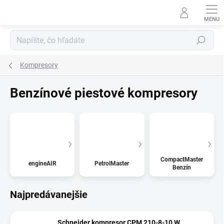
Prejsť
na
obsah
Hľadať
Kompresory
Benzínové piestové kompresory
CompactMaster
engineAIR
PetrolMaster
Benzín
Najpredávanejšie
Schneider kompresor CPM 210-8-10 W