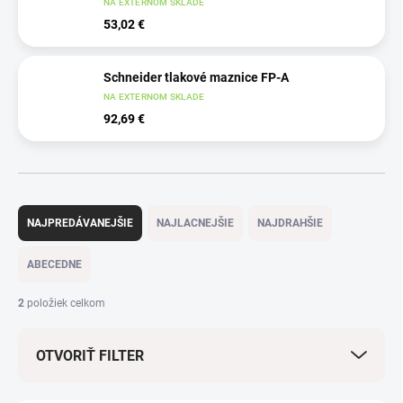
NA EXTERNOM SKLADE
53,02 €
Schneider tlakové maznice FP-A
NA EXTERNOM SKLADE
92,69 €
R
a
NAJPREDÁVANEJŠIE
NAJLACNEJŠIE
NAJDRAHŠIE
d
e
ABECEDNE
n
i
2
položiek celkom
e
p
OTVORIŤ FILTER
r
o
d