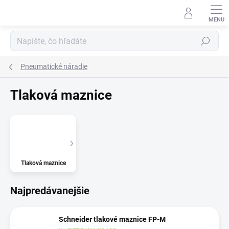
Prejsť
na
obsah
Hľadať
Pneumatické náradie
Tlaková maznice
Tlaková maznice
Najpredávanejšie
Schneider tlakové maznice FP-M