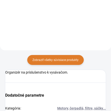
Profesionálny suchý vysávač
Profesionálny jednomotorový
Ares je kompaktný základný
mokro-suchý vysávač určený
model suchých vysávačov
dokáže povysávať nielen suché
značky Sprintus. Presvedčí vás
nečistoty, ale aj tekutiny. Veľmi
svojou obratnosťou a kvalitou,
jednoduchá konštrukcia,
ktoré jasne odlišujú Ares od...
kvalitná nerezová nádoba a
kovové...
Zobraziť všetky súvisiace produkty
Organizér na príslušenstvo k vysávačom.
Dodatočné parametre
Kategória
:
Motory, čerpadlá, filtre, sáčky...