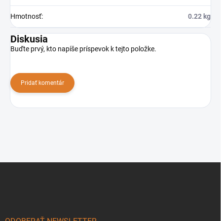
Hmotnosť
:
0.22 kg
Diskusia
Buďte prvý, kto napíše príspevok k tejto položke.
Pridať komentár
Z
á
p
ä
t