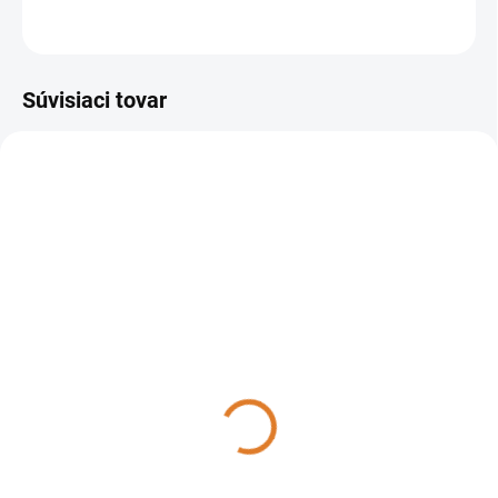
OPÝTAŤ SA
STRÁŽIŤ
Súvisiaci tovar
115001
40008-00001
DO TÝŽDŇA
DO 14 DNÍ
Sprintus - Suchý vysávač
Lavor WINDY 120 IF,
Ares, 115001
40008-00001
143,50 €
173,43 €
116,67 € bez DPH
141 € bez DPH
Do košíka
Do košíka