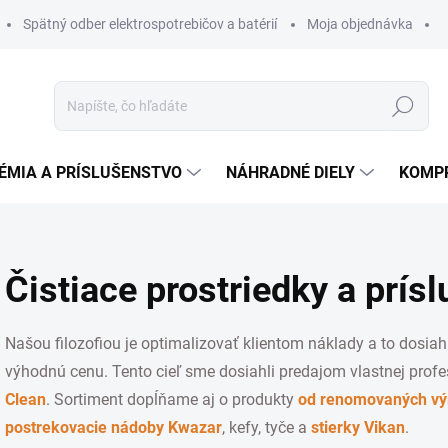
Spätný odber elektrospotrebičov a batérií
Moja objednávka
Hľadať
ÉMIA A PRÍSLUŠENSTVO
NÁHRADNÉ DIELY
KOMP
Čistiace prostriedky a prís
Našou filozofiou je optimalizovať klientom náklady a to dosiahn
výhodnú cenu. Tento cieľ sme dosiahli predajom vlastnej prof
Clean
. Sortiment dopĺňame aj o produkty
od renomovaných v
postrekovacie nádoby Kwazar
, kefy, tyče a
stierky Vikan
.