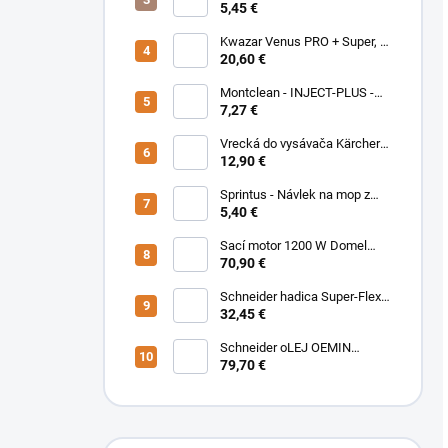
mop z bavlny 40 cm béžový,
5,45 €
302098
Kwazar Venus PRO + Super, 2
l modrá
20,60 €
Montclean - INJECT-PLUS -
čistiaci prostriedok na
7,27 €
koberce
Vrecká do vysávača Kärcher -
6.904-084.0, 5 ks - T 7/1, T
12,90 €
9/1, T 10/1
Sprintus - Návlek na mop z
mikrovlákna Premium PRO
5,40 €
Pocket and flap 40 cm,
bielo/modrý, 301361
Sací motor 1200 W Domel
230V pre Kärcher - 6.490-
70,90 €
245.0, Nilfisk, Bosch, Zelmer,
Lavor
Schneider hadica Super-Flex-
15,5-10/10m
32,45 €
Schneider oLEJ OEMIN
ROTAIR 5L
79,70 €