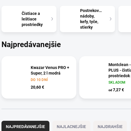
Postrekovacie
Čistiace a
nádoby,
leštiace
kefy, tyče,
prostriedky
stierky
Najpredávanejšie
Montclean -
Kwazar Venus PRO +
PLUS - čisti
Super, 2 l modrá
prostriedok
DO 10 DNÍ
koberce
SKLADOM
20,60 €
7,27 €
od
R
a
NAJPREDÁVANEJŠIE
NAJLACNEJŠIE
NAJDRAHŠIE
d