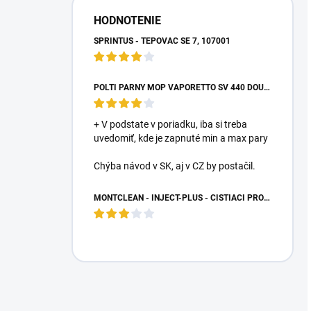
HODNOTENIE
SPRINTUS - TEPOVAČ SE 7, 107001
POLTI PARNÝ MOP VAPORETTO SV 440 DOUBLE
+ V podstate v poriadku, iba si treba
uvedomiť, kde je zapnuté min a max pary
Chýba návod v SK, aj v CZ by postačil.
MONTCLEAN - INJECT-PLUS - ČISTIACI PROSTRIEDOK NA KOBERCE