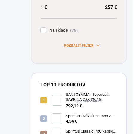
1
€
257
€
Na sklade
75
ROZBALIŤ FILTER
TOP 10 PRODUKTOV
SANTOEMMA - Tepovač
SABRINA CAR SW15
+ 1 l saponátu zdarma
792,12 €
Sprintus - Návlek na mop z
bavlny Classic 50 cm, béžový,
4,34 €
302038
Sprintus Classic PRO kapsový