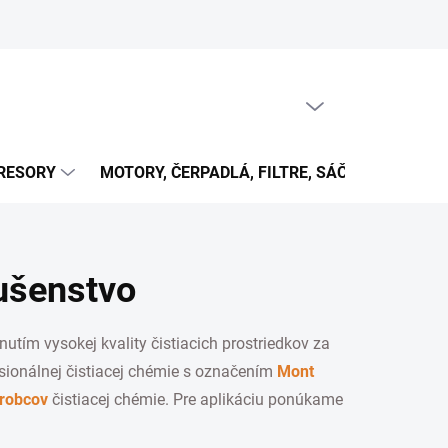
PRÁZDNY KOŠÍK
NÁKUPNÝ
KOŠÍK
RESORY
MOTORY, ČERPADLÁ, FILTRE, SÁČKY...
OB
lušenstvo
utím vysokej kvality čistiacich prostriedkov za
esionálnej čistiacej chémie s označením
Mont
ýrobcov
čistiacej chémie. Pre aplikáciu ponúkame