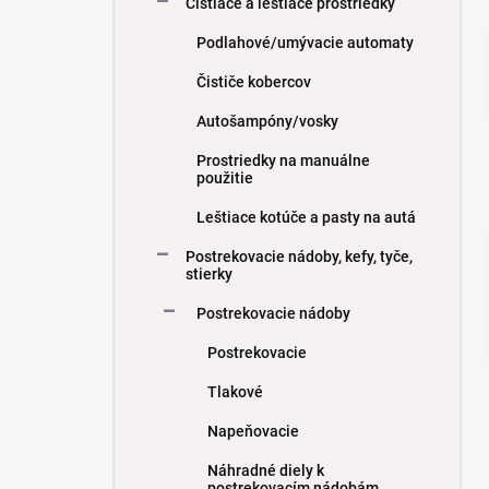
Čistiace a leštiace prostriedky
e
l
Podlahové/umývacie automaty
Čističe kobercov
Autošampóny/vosky
Prostriedky na manuálne
použitie
Leštiace kotúče a pasty na autá
Postrekovacie nádoby, kefy, tyče,
stierky
Postrekovacie nádoby
Postrekovacie
Tlakové
Napeňovacie
Náhradné diely k
postrekovacím nádobám