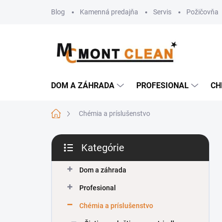
Prejsť
Blog
Kamenná predajňa
Servis
Požičovňa
na
obsah
DOM A ZÁHRADA
PROFESIONAL
CH
Domov
Chémia a príslušenstvo
B
Kategórie
o
Preskočiť
č
kategórie
n
Dom a záhrada
ý
Profesional
p
a
Chémia a príslušenstvo
n