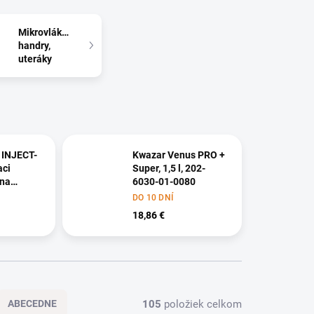
Mikrovláknové
handry,
uteráky
 INJECT-
Kwazar Venus PRO +
aci
Super, 1,5 l, 202-
 na
6030-01-0080
DO 10 DNÍ
18,86 €
105
položiek celkom
ABECEDNE