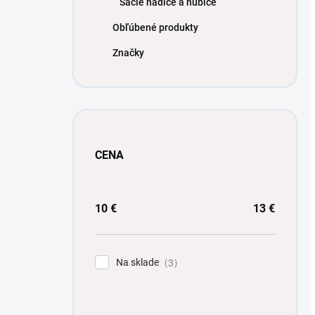
Sacie hadice a hubice
Obľúbené produkty
Značky
CENA
10
€
13
€
Na sklade
3