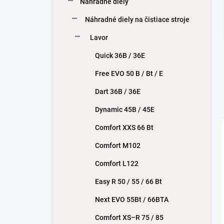
Náhradné diely
e
l
Náhradné diely na čistiace stroje
Lavor
Quick 36B / 36E
Free EVO 50 B / Bt / E
Dart 36B / 36E
Dynamic 45B / 45E
Comfort XXS 66 Bt
Comfort M102
Comfort L122
Easy R 50 / 55 / 66 Bt
Next EVO 55Bt / 66BTA
Comfort XS–R 75 / 85