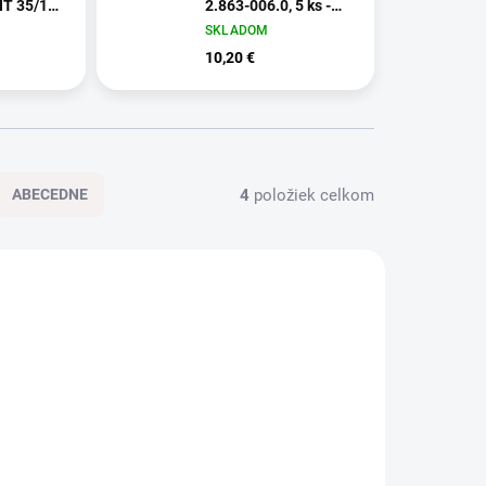
NT 35/1
2.863-006.0, 5 ks -
/1 Takt Te
MV 4 – MV 6, WD 4 –
SKLADOM
WD 6
10,20 €
4
položiek celkom
ABECEDNE
9701122
01439701126