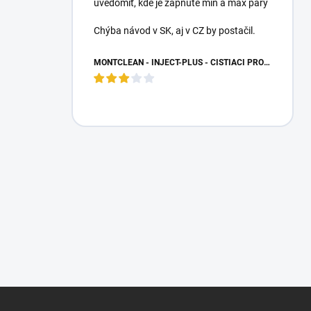
uvedomiť, kde je zapnuté min a max pary
Chýba návod v SK, aj v CZ by postačil.
MONTCLEAN - INJECT-PLUS - ČISTIACI PROSTRIEDOK NA KOBERCE
Z
á