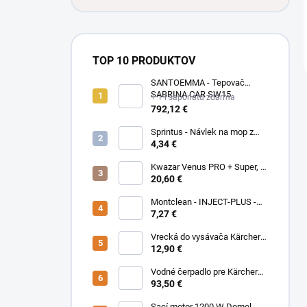
TOP 10 PRODUKTOV
SANTOEMMA - Tepovač
SABRINA CAR SW15
+ 1 l saponátu zdarma
792,12 €
Sprintus - Návlek na mop z
bavlny Classic 50 cm, béžový,
4,34 €
302038
Kwazar Venus PRO + Super, 2
l modrá
20,60 €
Montclean - INJECT-PLUS -
čistiaci prostriedok na
7,27 €
koberce
Vrecká do vysávača Kärcher -
6.904-084.0, 5 ks - T 7/1, T
12,90 €
9/1, T 10/1
Vodné čerpadlo pre Kärcher
Puzzi bez kabeláže
93,50 €
Sací motor 1200 W Domel