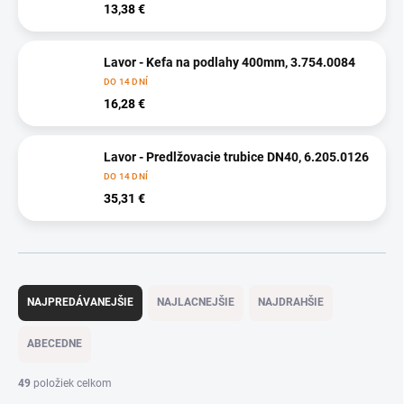
13,38 €
Lavor - Kefa na podlahy 400mm, 3.754.0084
DO 14 DNÍ
16,28 €
Lavor - Predlžovacie trubice DN40, 6.205.0126
DO 14 DNÍ
35,31 €
R
a
NAJPREDÁVANEJŠIE
NAJLACNEJŠIE
NAJDRAHŠIE
d
e
ABECEDNE
n
i
49
položiek celkom
e