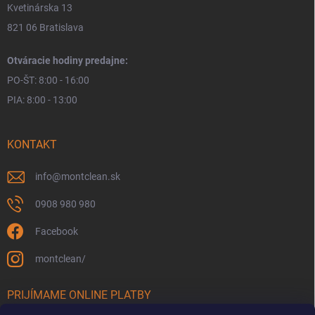
Kvetinárska 13
821 06 Bratislava
Otváracie hodiny predajne:
PO-ŠT: 8:00 - 16:00
PIA: 8:00 - 13:00
KONTAKT
info
@
montclean.sk
0908 980 980
Facebook
montclean/
PRIJÍMAME ONLINE PLATBY