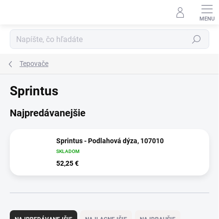
Prejsť
na
obsah
Hľadať
Tepovače
Sprintus
Najpredávanejšie
Sprintus - Podlahová dýza, 107010
SKLADOM
52,25 €
R
a