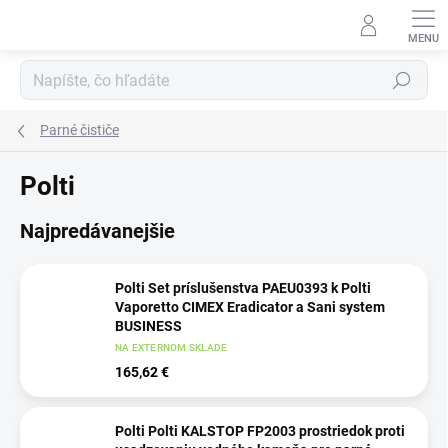
Prejsť
na
obsah
Hľadať
Parné čističe
Polti
Najpredávanejšie
Polti Set príslušenstva PAEU0393 k Polti
Vaporetto CIMEX Eradicator a Sani system
BUSINESS
NA EXTERNOM SKLADE
165,62 €
Polti Polti KALSTOP FP2003 prostriedok proti