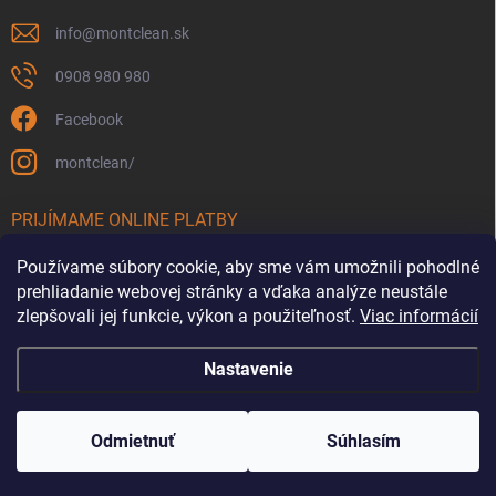
info
@
montclean.sk
0908 980 980
Facebook
montclean/
PRIJÍMAME ONLINE PLATBY
Používame súbory cookie, aby sme vám umožnili pohodlné
prehliadanie webovej stránky a vďaka analýze neustále
zlepšovali jej funkcie, výkon a použiteľnosť.
Viac informácií
Nastavenie
Copyright 2026
Montclean.sk
. Všetky práva vyhradené.
Upraviť nastavenie
cookies
Odmietnuť
Súhlasím
Vytvoril Shoptet