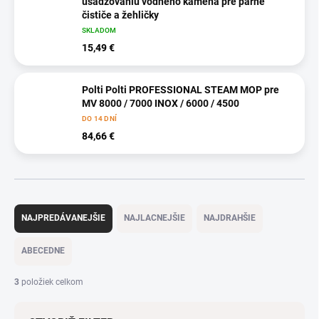
usadzovaniu vodného kameňa pre parné
čističe a žehličky
SKLADOM
15,49 €
Polti Polti PROFESSIONAL STEAM MOP pre
MV 8000 / 7000 INOX / 6000 / 4500
DO 14 DNÍ
84,66 €
R
a
NAJPREDÁVANEJŠIE
NAJLACNEJŠIE
NAJDRAHŠIE
d
e
ABECEDNE
n
i
3
položiek celkom
e
p