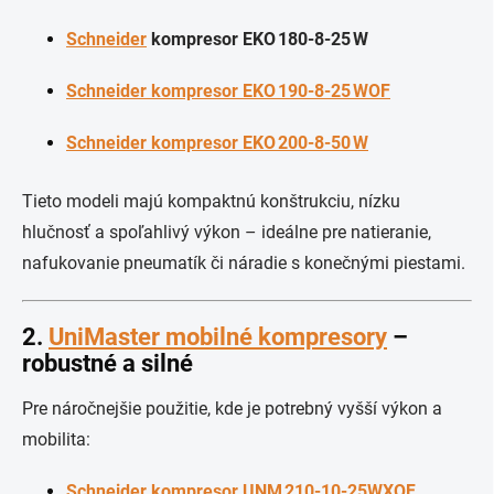
Schneider
kompresor EKO 180‑8‑25 W
Schneider kompresor EKO 190‑8‑25 WOF
Schneider kompresor EKO 200‑8‑50 W
Tieto modeli majú kompaktnú konštrukciu, nízku
hlučnosť a spoľahlivý výkon – ideálne pre natieranie,
nafukovanie pneumatík či náradie s konečnými piestami.
2.
UniMaster mobilné kompresory
–
robustné a silné
Pre náročnejšie použitie, kde je potrebný vyšší výkon a
mobilita:
Schneider kompresor UNM 210‑10‑25WXOF