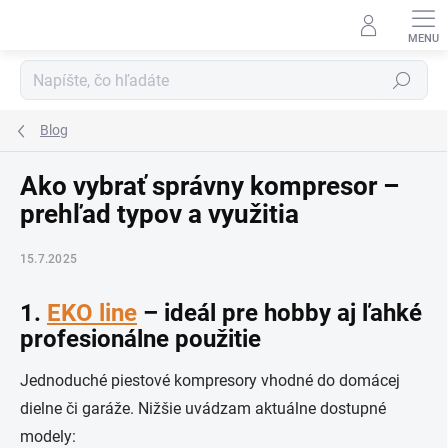
Prejsť
na
obsah
Hľadať
Blog
Ako vybrať správny kompresor –
prehľad typov a využitia
15.7.2025
1.
EKO line
– ideál pre hobby aj ľahké
profesionálne použitie
Jednoduché piestové kompresory vhodné do domácej
dielne či garáže. Nižšie uvádzam aktuálne dostupné
modely: