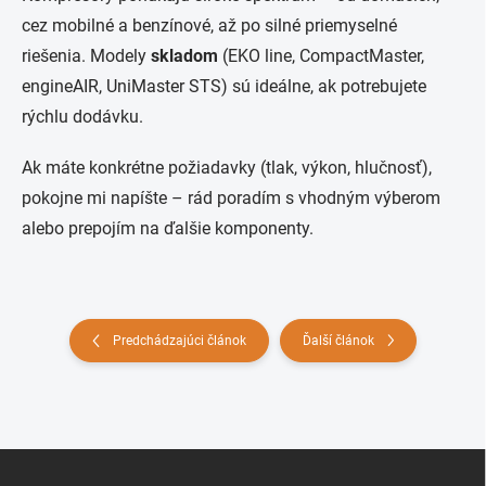
cez mobilné a benzínové, až po silné priemyselné
riešenia. Modely
skladom
(EKO line, CompactMaster,
engineAIR, UniMaster STS) sú ideálne, ak potrebujete
rýchlu dodávku.
Ak máte konkrétne požiadavky (tlak, výkon, hlučnosť),
pokojne mi napíšte – rád poradím s vhodným výberom
alebo prepojím na ďalšie komponenty.
Predchádzajúci článok
Ďalší článok
Z
á