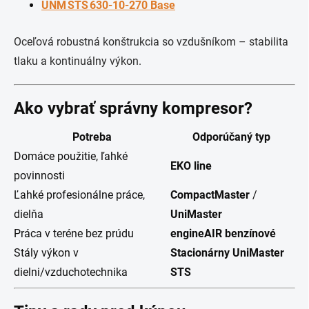
UNM STS 630‑10‑270 Base
Oceľová robustná konštrukcia so vzdušníkom – stabilita
tlaku a kontinuálny výkon.
Ako vybrať správny kompresor?
Potreba
Odporúčaný typ
Domáce použitie, ľahké
EKO line
povinnosti
Ľahké profesionálne práce,
CompactMaster
/
dielňa
UniMaster
Práca v teréne bez prúdu
engineAIR benzínové
Stály výkon v
Stacionárny UniMaster
dielni/vzduchotechnika
STS