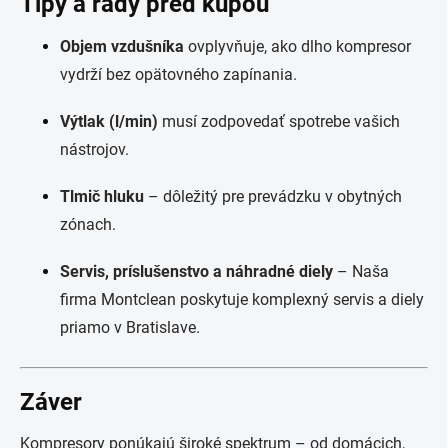
Tipy a rady pred kúpou
Objem vzdušníka
ovplyvňuje, ako dlho kompresor
vydrží bez opätovného zapínania.
Výtlak (l/min)
musí zodpovedať spotrebe vašich
nástrojov.
Tlmič hluku
– dôležitý pre prevádzku v obytných
zónach.
Servis, príslušenstvo a náhradné diely
– Naša
firma Montclean poskytuje komplexný servis a diely
priamo v Bratislave.
Záver
Kompresory ponúkajú široké spektrum – od domácich,