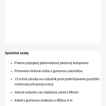
cena:
−
+
Pridať do košíka
DETAILNÉ INFORMÁCIE
OPÝTAŤ SA
STRÁŽIŤ
Spoločné znaky
Priamo pripojený jednovalcový piestový kompresor
Privarená rúrková rúčka s gumovou rukoväťou
15 ročná záruka na vzdušník proti prehrdzaveniu použitím
vnútornej ochrannej vrstvy
Odvod vzduchu cez redukčný ventil s filtrom
Kábel s gumovou izoláciou s dĺžkou 4 m