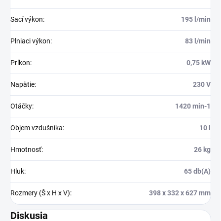
Sací výkon
:
195 l/min
Plniaci výkon
:
83 l/min
Príkon
:
0,75 kW
Napätie
:
230 V
Otáčky
:
1420 min-1
Objem vzdušníka
:
10 l
Hmotnosť
:
26 kg
Hluk
:
65 db(A)
Rozmery (Š x H x V)
:
398 x 332 x 627 mm
Diskusia