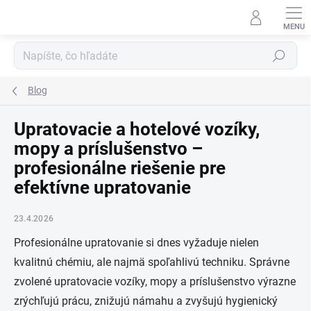
Prejsť
na
obsah
Hľadať
Blog
Upratovacie a hotelové vozíky,
mopy a príslušenstvo –
profesionálne riešenie pre
efektívne upratovanie
23.4.2026
Profesionálne upratovanie si dnes vyžaduje nielen
kvalitnú chémiu, ale najmä spoľahlivú techniku. Správne
zvolené upratovacie vozíky, mopy a príslušenstvo výrazne
zrýchľujú prácu, znižujú námahu a zvyšujú hygienický