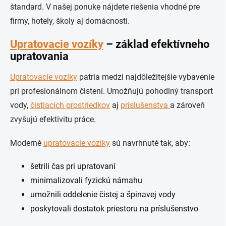
štandard. V našej ponuke nájdete riešenia vhodné pre
firmy, hotely, školy aj domácnosti.
Upratovacie vozíky
– základ efektívneho
upratovania
Upratovacie vozíky
patria medzi najdôležitejšie vybavenie
pri profesionálnom čistení. Umožňujú pohodlný transport
vody,
čistiacich prostriedkov
aj
príslušenstva
a zároveň
zvyšujú efektivitu práce.
Moderné
upratovacie vozíky
sú navrhnuté tak, aby:
šetrili čas pri upratovaní
minimalizovali fyzickú námahu
umožnili oddelenie čistej a špinavej vody
poskytovali dostatok priestoru na príslušenstvo