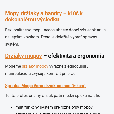
Mopy, držiaky a handry – kľúč k
dokonalému výsledku
Bez kvalitného mopu nedosiahnete dobrý výsledok ani s
najlepším vozíkom. Preto je dôležité vybrať správny
systém.
Držiaky mopov
– efektivita a ergonómia
Moderné
držiaky mopov
výrazne zjednodušujú
manipuláciu a zvyšujú komfort pri práci.
Sprintus Magic Vario držiak na mop (50 cm)
Tento profesionálny držiak patrí medzi špičku na trhu:
multifunkčný systém pre rôzne typy mopov