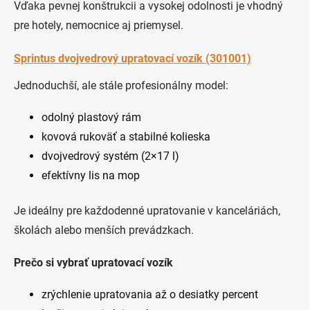
Vďaka pevnej konštrukcii a vysokej odolnosti je vhodný
pre hotely, nemocnice aj priemysel.
Sprintus dvojvedrový upratovací vozík (301001)
Jednoduchší, ale stále profesionálny model:
odolný plastový rám
kovová rukoväť a stabilné kolieska
dvojvedrový systém (2×17 l)
efektívny lis na mop
Je ideálny pre každodenné upratovanie v kanceláriách,
školách alebo menších prevádzkach.
Prečo si vybrať upratovací vozík
zrýchlenie upratovania až o desiatky percent