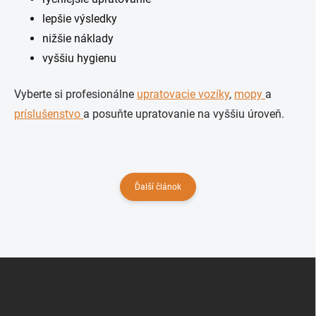
lepšie výsledky
nižšie náklady
vyššiu hygienu
Vyberte si profesionálne
upratovacie vozíky
,
mopy
a
príslušenstvo
a posuňte upratovanie na vyššiu úroveň.
Ďalší článok
Z
á
p
ä