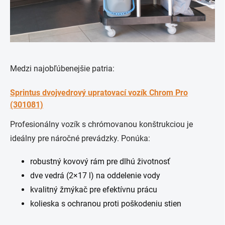
Medzi najobľúbenejšie patria:
Sprintus dvojvedrový upratovací vozík Chrom Pro
(301081)
Profesionálny vozík s chrómovanou konštrukciou je
ideálny pre náročné prevádzky. Ponúka:
robustný kovový rám pre dlhú životnosť
dve vedrá (2×17 l) na oddelenie vody
kvalitný žmýkač pre efektívnu prácu
kolieska s ochranou proti poškodeniu stien