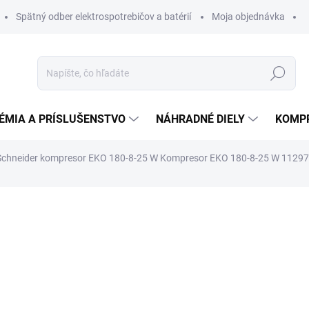
Spätný odber elektrospotrebičov a batérií
Moja objednávka
Hľadať
ÉMIA A PRÍSLUŠENSTVO
NÁHRADNÉ DIELY
KOMP
Schneider kompresor EKO 180-8-25 W
Kompresor EKO 180-8-25 W 1129
otenia
ZNAČKA:
SCHNEIDER
131,61 €
128,9
104,86 € bez DPH
Jednotková
NA EXTERNOM SKLADE
cena: