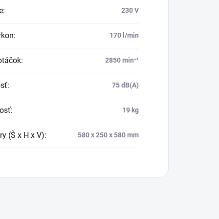
e
:
230 V
ýkon
:
170 l/min
otáčok
:
2850 min⁻¹
sť
:
75 dB(A)
osť
:
19 kg
y (Š x H x V)
:
580 x 250 x 580 mm