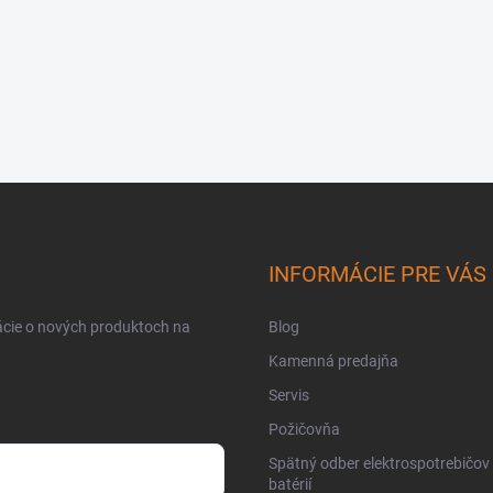
INFORMÁCIE PRE VÁS
ácie o nových produktoch na
Blog
Kamenná predajňa
Servis
Požičovňa
Spätný odber elektrospotrebičov
batérií