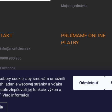
Moja objednávka
osobných údajov
TAKT
PRIJÍMAME ONLINE
PLATBY
info
@
montclean.sk
0908 980 980
Facebook
montclean/
úbory cookie, aby sme vám umožnili
Odmietnuť
ehliadanie webovej stránky a vďaka
tále zlepšovali jej funkcie, výkon a
ť.
Viac informácií
ie
.
Upraviť nastavenie cookies