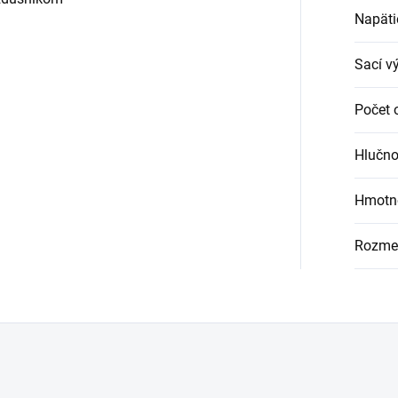
Napäti
Sací v
Počet 
Hlučno
Hmotn
Rozmer