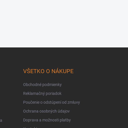
VŠETKO O NÁKUPE
Obchodné podmienky
Reklamačný poriadok
Poučenie o odstúpení od zmluvy
Ochrana osobných údajov
Doprava a možnosti platby
 a