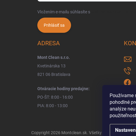
Vložením e-mailu súhlasíte s
podmienkami ochrany 
Prihlásiť sa
ADRESA
KON
Mont Clean s.r.o.
Kvetinárska 13
821 06 Bratislava
Otváracie hodiny predajne:
Používame s
PO-ŠT: 8:00 - 16:00
pohodlné pr
PIA: 8:00 - 13:00
analýze neus
použiteľnos
Nastaven
Copyright 2026
Montclean.sk
. Všetky práva vyhradené