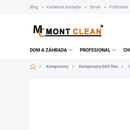
Prejsť
Blog
Kamenná predajňa
Servis
Požičovňa
na
obsah
DOM A ZÁHRADA
PROFESIONAL
CH
Domov
Kompresory
Kompresory EKO line
Neohodnotené
Podrobnosti hodn