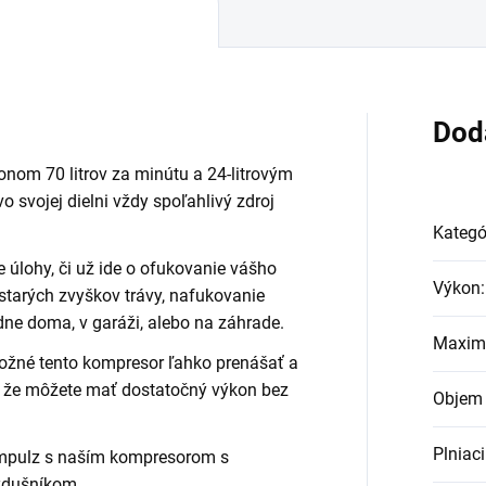
Dod
nom 70 litrov za minútu a 24-litrovým
o svojej dielni vždy spoľahlivý zdroj
Kategó
e úlohy, či už ide o ofukovanie vášho
Výkon
:
starých zvyškov trávy, nafukovanie
dne doma, v garáži, alebo na záhrade.
Maximá
žné tento kompresor ľahko prenášať a
 že môžete mať dostatočný výkon bez
Objem 
Plniac
impulz s naším kompresorom s
vzdušníkom