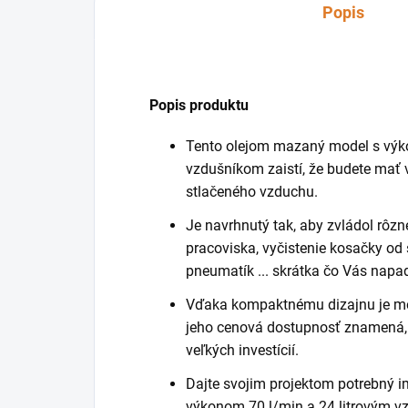
Popis
Popis produktu
Tento olejom mazaný model s výko
vzdušníkom zaistí, že budete mať v
stlačeného vzduchu.
Je navrhnutý tak, aby zvládol rôzn
pracoviska, vyčistenie kosačky od 
pneumatík ... skrátka čo Vás napa
Vďaka kompaktnému dizajnu je mo
jeho cenová dostupnosť znamená,
veľkých investícií.
Dajte svojim projektom potrebný 
výkonom 70 l/min a 24 litrovým 