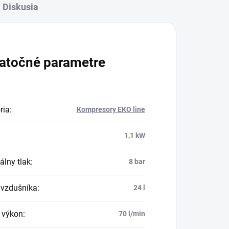
Diskusia
atočné parametre
ria
:
Kompresory EKO line
1,1 kW
lny tlak
:
8 bar
vzdušníka
:
24 l
i výkon
:
70 l/min