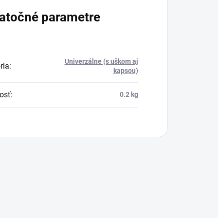
atočné parametre
Univerzálne (s uškom aj
ria
:
kapsou)
osť
:
0.2 kg