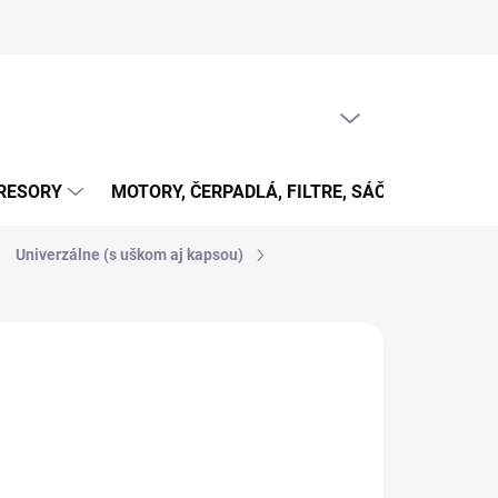
PRÁZDNY KOŠÍK
NÁKUPNÝ
KOŠÍK
RESORY
MOTORY, ČERPADLÁ, FILTRE, SÁČKY...
OB
Univerzálne (s uškom aj kapsou)