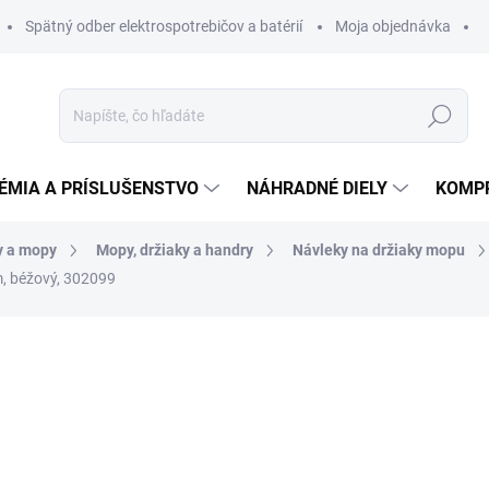
Spätný odber elektrospotrebičov a batérií
Moja objednávka
Hľadať
ÉMIA A PRÍSLUŠENSTVO
NÁHRADNÉ DIELY
KOMP
y a mopy
Mopy, držiaky a handry
Návleky na držiaky mopu
, béžový, 302099
otenia
6,67 €
5,42 € bez DPH
Jednotková
SKLADOM