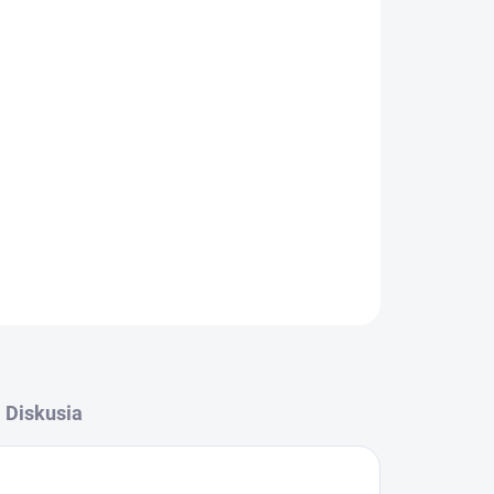
Pridať do košíka
bavlnený kapsový mop s rozmermi 50 cm, ktorý
lstrovanými vreckami a uškom
zaisťuje
OPÝTAŤ SA
STRÁŽIŤ
Diskusia