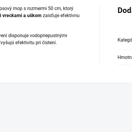
psový mop s rozmermi 50 cm, ktorý
Dod
i vreckami a uškom
zaisťuje efektívnu
ení disponuje vodopriepustnými
Kategó
šujú efektivitu pri čistení.
Hmotn