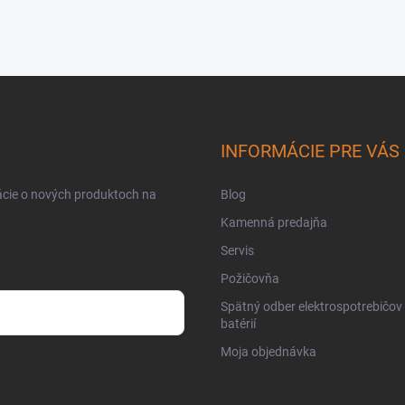
INFORMÁCIE PRE VÁS
ácie o nových produktoch na
Blog
Kamenná predajňa
Servis
Požičovňa
Spätný odber elektrospotrebičov
batérií
Moja objednávka
osobných údajov