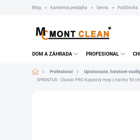
Prejsť
Blog
Kamenná predajňa
Servis
Požičovňa
na
obsah
DOM A ZÁHRADA
PROFESIONAL
CH
Domov
Profesional
Upratovacie, hotelové vozík
SPRINTUS - Classic PRO Kapsový mop z bavlny 50 cm
Neohodnotené
Podrobnosti hodn