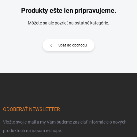
Produkty ešte len pripravujeme.
Môžete sa ale pozrieť na ostatné kategórie.
Späť do obchodu
Z
á
p
ä
t
i
ODOBERAŤ NEWSLETTER
e
Vložte svoj e-mail a my Vám budeme zasielať informácie o nových
produktoch na našom e-shope.