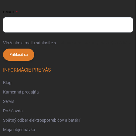
EMAIL
Vložením e-mailu súhlasíte s
podmienkami ochrany osobných údajov
Prihlásiť sa
INFORMÁCIE PRE VÁS
Blog
Kamenná predajňa
Servis
Požičovňa
Spätný odber elektrospotrebičov a batérií
Moja objednávka