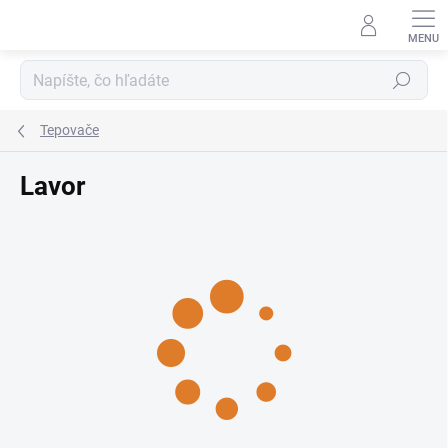
Prejsť
na
obsah
Hľadať
Tepovače
Lavor