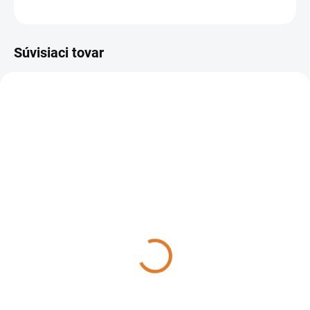
OPÝTAŤ SA
STRÁŽIŤ
Súvisiaci tovar
AKCIA
8.113.0001 C
8.103.0008C
DO 14 DNÍ
DO 14 DNÍ
Lavor - Vysokotlakový
Lavor ONE EXTRA 135,
čistič LVR3 140,
8.103.0008C
8.113.0001 C
206 €
315 €
167,48 € bez DPH
256,10 € bez DPH
Do košíka
Do košíka
Kompaktný, ľahko ovládateľný,