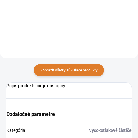
Kompaktný vysokotlakový
ideálny na akékoľvek vonkajšie
čistič Lavor LVR3 140 je skvelou
upratovanie.ONE EXTRA 135
voľbou na časté používanie,
sa prezentuje v celej svojej
hĺbkové čistenie od
všestrannosti a zaručuje
pretrvávajúcich nečistôta na
vysoký výkon, spoľahlivosť a...
čistenie stredne veľkých
povrchov.
Zobraziť všetky súvisiace produkty
Popis produktu nie je dostupný
Dodatočné parametre
Kategória
:
Vysokotlakové čističe