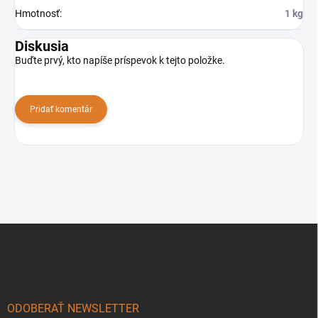
Hmotnosť
:
1 kg
Diskusia
Buďte prvý, kto napíše príspevok k tejto položke.
Pridať komentár
Z
á
p
ä
t
i
ODOBERAŤ NEWSLETTER