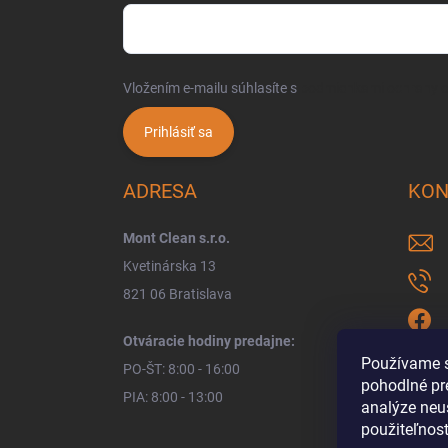
Vložením e-mailu súhlasíte s
podmienkami ochrany 
Prihlásiť sa
ADRESA
KON
Mont Clean s.r.o.
Kvetinárska 13
821 06 Bratislava
Otváracie hodiny predajne:
Používame s
PO-ŠT: 8:00 - 16:00
pohodlné pr
PIA: 8:00 - 13:00
analýze neus
použiteľnos