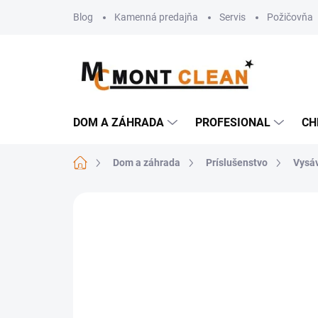
Prejsť
Blog
Kamenná predajňa
Servis
Požičovňa
na
obsah
DOM A ZÁHRADA
PROFESIONAL
CH
Domov
Dom a záhrada
Príslušenstvo
Vysá
Neohodnotené
Podrobnosti hodn