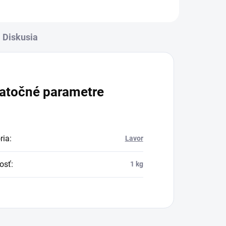
Diskusia
atočné parametre
ria
:
Lavor
osť
:
1 kg