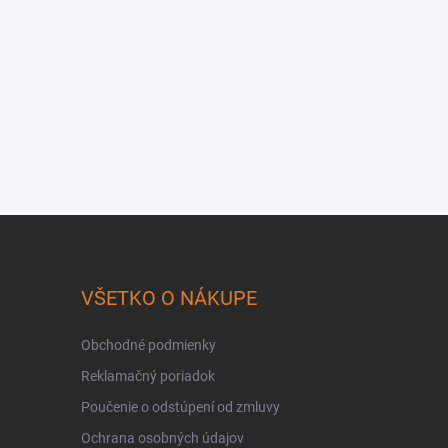
VŠETKO O NÁKUPE
Obchodné podmienky
Reklamačný poriadok
Poučenie o odstúpení od zmluvy
Ochrana osobných údajov