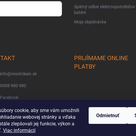
Spätný odber elektrospotrebičov
batérií
Moja objednávka
osobných údajov
TAKT
PRIJÍMAME ONLINE
PLATBY
info
@
montclean.sk
0908 980 980
Facebook
montclean/
úbory cookie, aby sme vám umožnili
Odmietnuť
ehliadanie webovej stránky a vďaka
tále zlepšovali jej funkcie, výkon a
ť.
Viac informácií