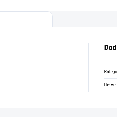
Dod
Kategó
Hmotn