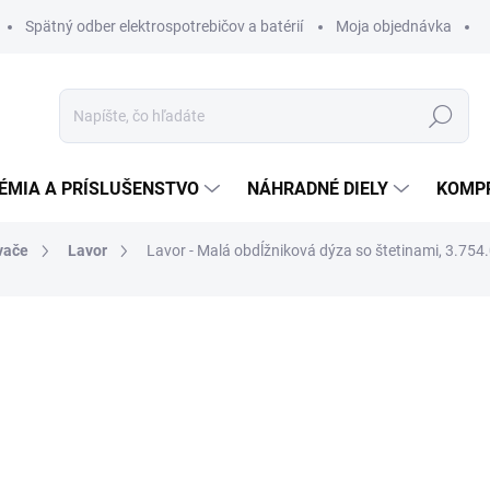
Spätný odber elektrospotrebičov a batérií
Moja objednávka
Hľadať
ÉMIA A PRÍSLUŠENSTVO
NÁHRADNÉ DIELY
KOMP
vače
Lavor
Lavor - Malá obdĺžniková dýza so štetinami, 3.754
otenia
ZNAČKA:
LAVOR
4,10 €
3,85 €
3,13 € bez DPH
Jednotková
DO 14 DNÍ
cena: