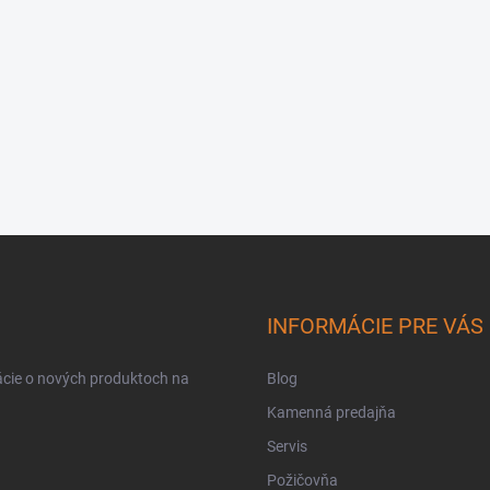
INFORMÁCIE PRE VÁS
ácie o nových produktoch na
Blog
Kamenná predajňa
Servis
Požičovňa