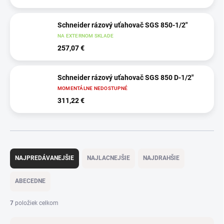
Schneider rázový uťahovač SGS 850-1/2"
NA EXTERNOM SKLADE
257,07 €
Schneider rázový uťahovač SGS 850 D-1/2"
MOMENTÁLNE NEDOSTUPNÉ
311,22 €
R
a
NAJPREDÁVANEJŠIE
NAJLACNEJŠIE
NAJDRAHŠIE
d
e
ABECEDNE
n
i
7
položiek celkom
e
p