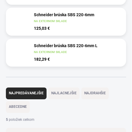
Schneider brúska SBS 220-6mm
NA EXTERNOM SKLADE
125,03 €
Schneider brúska SBS 220-6mm L
NA EXTERNOM SKLADE
182,29 €
R
a
NAJPREDÁVANEJŠIE
NAJLACNEJŠIE
NAJDRAHŠIE
d
e
ABECEDNE
n
i
5
položiek celkom
e
p