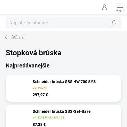
Prejsť
na
obsah
Hľadať
Brúsky
Stopková brúska
Najpredávanejšie
Schneider brúska SBS HW 700 SYS
DO 14 DNÍ
297,97 €
Schneider brúska SBS-Set-Base
NA EXTERNOM SKLADE
87,38 €