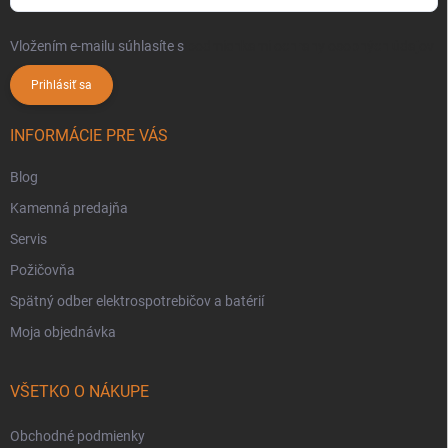
Vložením e-mailu súhlasíte s
podmienkami ochrany osobných údajov
Prihlásiť sa
INFORMÁCIE PRE VÁS
Blog
Kamenná predajňa
Servis
Požičovňa
Spätný odber elektrospotrebičov a batérií
Moja objednávka
VŠETKO O NÁKUPE
Obchodné podmienky