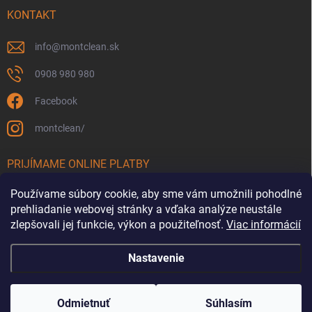
KONTAKT
info
@
montclean.sk
0908 980 980
Facebook
montclean/
PRIJÍMAME ONLINE PLATBY
Používame súbory cookie, aby sme vám umožnili pohodlné
prehliadanie webovej stránky a vďaka analýze neustále
zlepšovali jej funkcie, výkon a použiteľnosť.
Viac informácií
Nastavenie
Copyright 2026
Montclean.sk
. Všetky práva vyhradené.
Upraviť nastavenie
cookies
Odmietnuť
Súhlasím