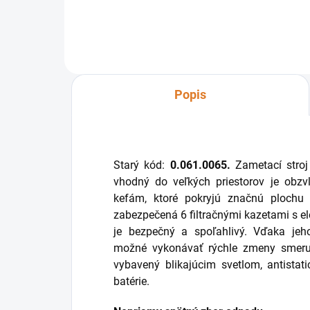
Popis
Starý kód:
0.061.0065.
Zametací stro
vhodný do veľkých priestorov je ob
kefám, ktoré pokryjú značnú plochu p
zabezpečená 6 filtračnými kazetami s el
je bezpečný a spoľahlivý. Vďaka jeh
možné vykonávať rýchle zmeny smeru 
vybavený blikajúcim svetlom, antista
batérie.