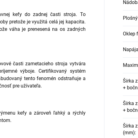
Nádoba
vnej kefy do zadnej časti stroja. To
Plošný
by pretože je využitá celá jej kapacita.
retože váha je prenesená na os zadných
Oklep f
Napája
kovové časti zametacieho stroja vytvára
Maximá
ríjemné výboje. Certifikovaný systém
i zabudovaný tento fenomén odstraňuje a
Šírka 
nosť pre užívateľa.
+ bočn
Šírka 
+ bočn
ýmenu kefy a zároveň ľahký a rýchly
entom.
Šírka 
(mm)
: