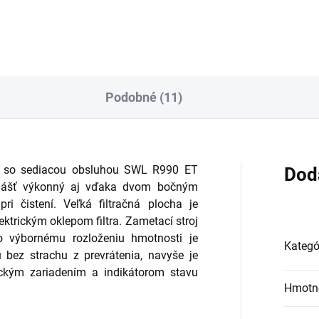
Podobné (11)
j so sediacou obsluhou SWL R990 ET
Dod
zvlášť výkonný aj vďaka dvom bočným
ri čistení. Veľká filtračná plocha je
ektrickým oklepom filtra. Zametací stroj
o výbornému rozloženiu hmotnosti je
Kategó
bez strachu z prevrátenia, navyše je
tickým zariadením a indikátorom stavu
Hmotn