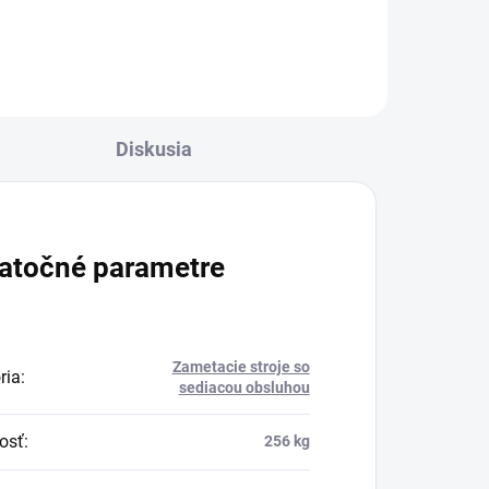
Diskusia
atočné parametre
Zametacie stroje so
ria
:
sediacou obsluhou
osť
:
256 kg