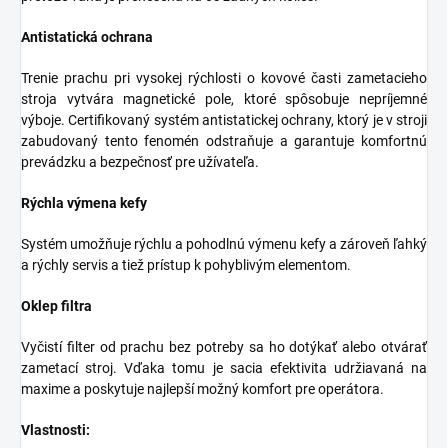
Antistatická ochrana
Trenie prachu pri vysokej rýchlosti o kovové časti zametacieho
stroja vytvára magnetické pole, ktoré spôsobuje nepríjemné
výboje. Certifikovaný systém antistatickej ochrany, ktorý je v stroji
zabudovaný tento fenomén odstraňuje a garantuje komfortnú
prevádzku a bezpečnosť pre užívateľa.
Rýchla výmena kefy
Systém umožňuje rýchlu a pohodlnú výmenu kefy a zároveň ľahký
a rýchly servis a tiež prístup k pohyblivým elementom.
Oklep filtra
Vyčistí filter od prachu bez potreby sa ho dotýkať alebo otvárať
zametací stroj. Vďaka tomu je sacia efektivita udržiavaná na
maxime a poskytuje najlepší možný komfort pre operátora.
Vlastnosti: