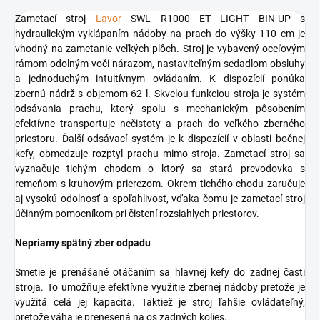
Zametací stroj
Lavor
SWL R1000 ET LIGHT BIN-UP s
hydraulickým vyklápaním nádoby na prach do výšky 110 cm je
vhodný na zametanie veľkých plôch. Stroj je vybavený oceľovým
rámom odolným voči nárazom, nastaviteľným sedadlom obsluhy
a jednoduchým intuitívnym ovládaním. K dispozícií ponúka
zbernú nádrž s objemom 62 l. Skvelou funkciou stroja je systém
odsávania prachu, ktorý spolu s mechanickým pôsobením
efektívne transportuje nečistoty a prach do veľkého zberného
priestoru. Ďalší odsávací systém je k dispozícií v oblasti bočnej
kefy, obmedzuje rozptyl prachu mimo stroja. Zametací stroj sa
vyznačuje tichým chodom o ktorý sa stará prevodovka s
remeňom s kruhovým prierezom. Okrem tichého chodu zaručuje
aj vysokú odolnosť a spoľahlivosť, vďaka čomu je zametací stroj
účinným pomocníkom pri čistení rozsiahlych priestorov.
Nepriamy spätný zber odpadu
Smetie je prenášané otáčaním sa hlavnej kefy do zadnej časti
stroja. To umožňuje efektívne využitie zbernej nádoby pretože je
využitá celá jej kapacita. Taktiež je stroj ľahšie ovládateľný,
pretože váha je prenesená na os zadných kolies.