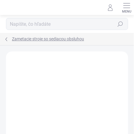
Prejsť
na
obsah
Hľadať
Zametacie stroje so sediacou obsluhou
Neohodnotené
Podrobnosti hodnotenia
ZNAČKA:
LAVOR