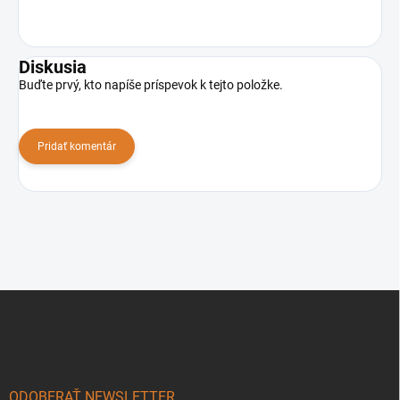
Diskusia
Buďte prvý, kto napíše príspevok k tejto položke.
Pridať komentár
Z
á
p
ä
t
i
ODOBERAŤ NEWSLETTER