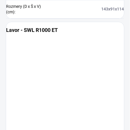
Rozmery (D x Š x V)
143x91x114
(cm)
:
Lavor - SWL R1000 ET