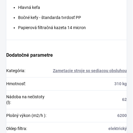
Hlavná kefa
Bočné kefy - štandarda tvrdosť PP
Papierová filtračná kazeta 14 micron
Dodatočné parametre
Kategória
:
Zametacie stroje so sediacou obsluhou
Hmotnosť
:
310 kg
Nádoba na nečistoty
62
(l)
:
Plošný výkon (m2/h )
:
6200
Oklep filtra
:
elektrický