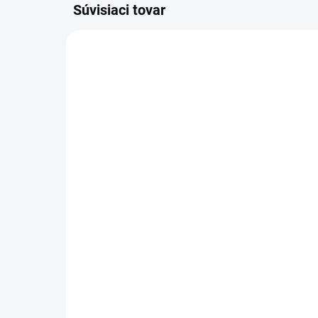
Súvisiaci tovar
0.970.0003
DO 14 DNÍ
Lavor - Kefa štandarda
Lav
tvrdosť PP, 0.970.0003
šta
0.
313,84 €
10
255,15 € bez DPH
84,
Do košíka