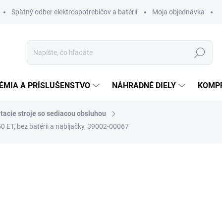
Spätný odber elektrospotrebičov a batérií
Moja objednávka
Hľadať
ÉMIA A PRÍSLUŠENSTVO
NÁHRADNÉ DIELY
KOMP
acie stroje so sediacou obsluhou
 ET, bez batérii a nabíjačky, 39002-00067
otenia
ZNAČKA:
LAVOR
11 768,64 €
10
8 320,39 € bez DPH
Jednotková
DO 14 DNÍ