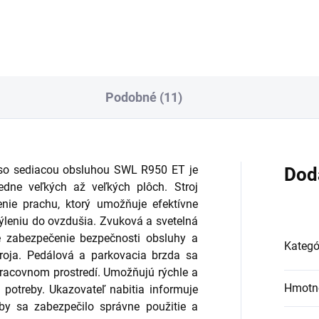
Podobné (11)
 so sediacou obsluhou SWL R950 ET je
Dod
edne veľkých až veľkých plôch. Stroj
ie prachu, ktorý umožňuje efektívne
týleniu do ovzdušia. Zvuková a svetelná
re zabezpečenie bezpečnosti obsluhy a
Kategó
roja. Pedálová a parkovacia brzda sa
 pracovnom prostredí. Umožňujú rýchle a
Hmotn
 potreby. Ukazovateľ nabitia informuje
aby sa zabezpečilo správne použitie a