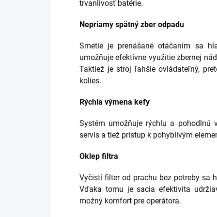
trvanlivosť batérie.
Nepriamy spätný zber odpadu
Smetie je prenášané otáčaním sa hla
umožňuje efektívne využitie zbernej nádo
Taktiež je stroj ľahšie ovládateľný, p
kolies.
Rýchla výmena kefy
Systém umožňuje rýchlu a pohodlnú v
servis a tiež prístup k pohyblivým elem
Oklep filtra
Vyčistí filter od prachu bez potreby sa 
Vďaka tomu je sacia efektivita udrži
možný komfort pre operátora.