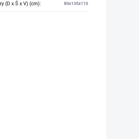
y (D x Š x V) (cm)
:
80x135x110