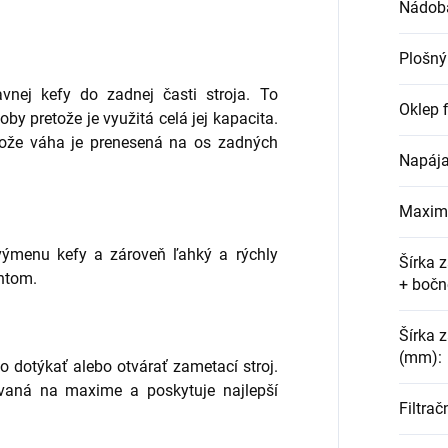
Nádoba
Plošný
vnej kefy do zadnej časti stroja. To
Oklep f
by pretože je využitá celá jej kapacita.
retože váha je prenesená na os zadných
Napája
Maximá
ýmenu kefy a zároveň ľahký a rýchly
Šírka 
entom.
+ bočn
Šírka 
(mm)
:
ho dotýkať alebo otvárať zametací stroj.
avaná na maxime a poskytuje najlepší
Filtra