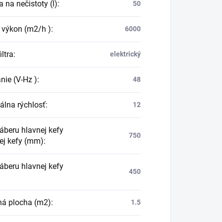
 na nečistoty (l)
:
50
 výkon (m2/h )
:
6000
iltra
:
elektrický
nie (V-Hz )
:
48
lna rýchlosť
:
12
záberu hlavnej kefy
750
ej kefy (mm)
:
záberu hlavnej kefy
450
čná plocha (m2)
:
1.5