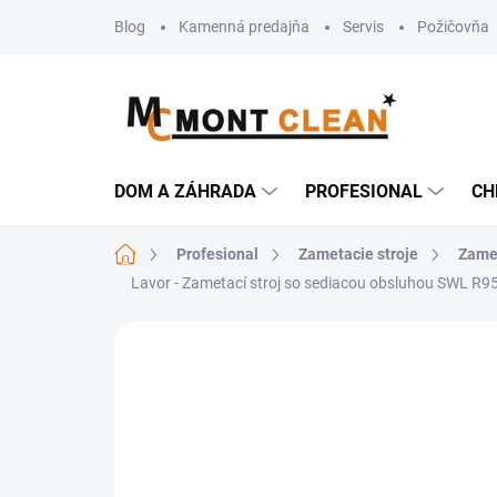
Prejsť
Blog
Kamenná predajňa
Servis
Požičovňa
na
obsah
DOM A ZÁHRADA
PROFESIONAL
CH
Domov
Profesional
Zametacie stroje
Zamet
Lavor - Zametací stroj so sediacou obsluhou SWL R950
Neohodnotené
Podrobnosti hodn