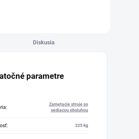
Diskusia
atočné parametre
Zametacie stroje so
ria
:
sediacou obsluhou
osť
:
225 kg