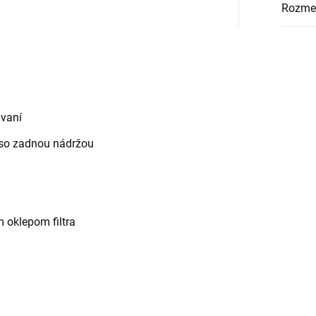
Rozmer
úvaní
 so zadnou nádržou
m oklepom filtra