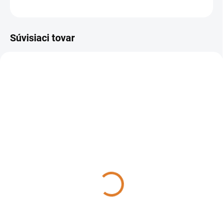
OPÝTAŤ SA
STRÁŽIŤ
Súvisiaci tovar
39002-00064
39002-00065
DO 14 DNÍ
DO 14 DNÍ
Lavor - Zametací stroj so
Lavor - Zametací stroj so
sediacou obsluhou SWL
sediacou obsluhou SWL
R990 ET, bez batérii a
R990 ST, 39002-00065
nabíjačky, 39002-00064
14 643,63 €
15 600,30 €
11 905,39 € bez DPH
12 683,17 € bez DPH
Do košíka
Do košíka