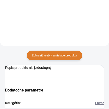
Zametací stroj so sediacou
Zametací stroj so sediacou
obsluhou SWL R990 ET je
obsluhou SWL R990 ST je
ideálny na profesionálne
ideálny na profesionálne
údržbové čistenie veľkých
údržbové čistenie veľkých
plôch. Zametací stroj typický
plôch. Zametací stroj typický
svojou robustnosťou,
svojou robustnosťou,
jednoduchým ovládaním a...
jednoduchým...
Zobraziť všetky súvisiace produkty
Popis produktu nie je dostupný
Dodatočné parametre
Kategória
:
Lavor