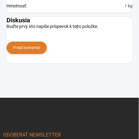
Hmotnosť
:
1 kg
Diskusia
Buďte prvý, kto napíše príspevok k tejto položke.
Pridať komentár
Z
á
p
ä
t
i
ODOBERAŤ NEWSLETTER