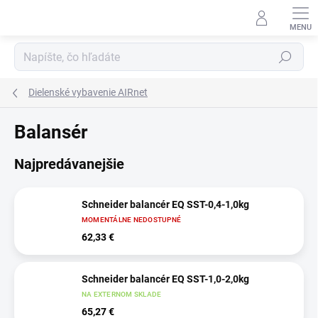
Prejsť
na
obsah
Hľadať
Dielenské vybavenie AIRnet
Balansér
Najpredávanejšie
Schneider balancér EQ SST-0,4-1,0kg
MOMENTÁLNE NEDOSTUPNÉ
62,33 €
Schneider balancér EQ SST-1,0-2,0kg
NA EXTERNOM SKLADE
65,27 €