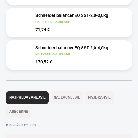
Schneider balancér EQ SST-2,0-3,0kg
NA EXTERNOM SKLADE
71,74 €
Schneider balancér EQ SST-2,0-4,0kg
NA EXTERNOM SKLADE
170,52 €
R
a
NAJPREDÁVANEJŠIE
NAJLACNEJŠIE
NAJDRAHŠIE
d
e
ABECEDNE
n
i
6
položiek celkom
e
p