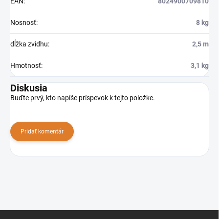
EAN
:
8024900709810
Nosnosť
:
8 kg
dĺžka zvidhu
:
2,5 m
Hmotnosť
:
3,1 kg
Diskusia
Buďte prvý, kto napíše príspevok k tejto položke.
Pridať komentár
Z