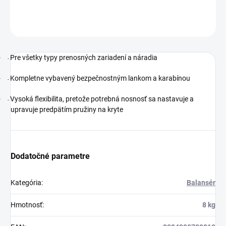
DETAILNÉ INFORMÁCIE
OPÝTAŤ SA
STRÁŽIŤ
-
Pre všetky typy prenosných zariadení a náradia
-
-
Kompletne vybavený bezpečnostným lankom a karabínou
-
-
Vysoká flexibilita, pretože potrebná nosnosť sa nastavuje a
-
upravuje predpätím pružiny na kryte
Dodatočné parametre
Kategória
:
Balansér
Hmotnosť
:
8 kg