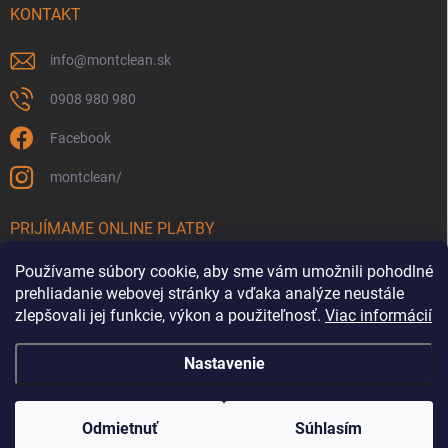
KONTAKT
info
@
montclean.sk
0908 980 980
Facebook
montclean/
PRIJÍMAME ONLINE PLATBY
Používame súbory cookie, aby sme vám umožnili pohodlné
prehliadanie webovej stránky a vďaka analýze neustále
zlepšovali jej funkcie, výkon a použiteľnosť.
Viac informácií
Nastavenie
Copyright 2026
Montclean.sk
. Všetky práva vyhradené.
Upraviť nastavenie
cookies
Odmietnuť
Súhlasím