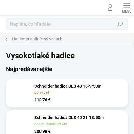
Prejsť
na
obsah
Hľadať
Hadice pre stlačený vzduch
Vysokotlaké hadice
Najpredávanejšie
Schneider hadica DLS 40 16-9/50m
DO 14 DNÍ
112,76 €
Schneider hadica DLS 40 21-13/50m
NA EXTERNOM SKLADE
200,98 €