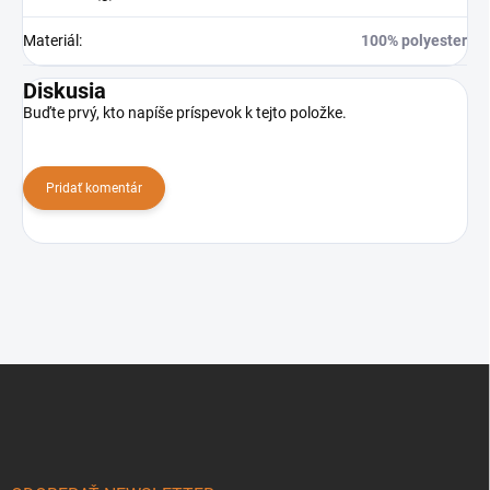
Materiál
:
100% polyester
Diskusia
Buďte prvý, kto napíše príspevok k tejto položke.
Pridať komentár
Z
á
p
ä
t