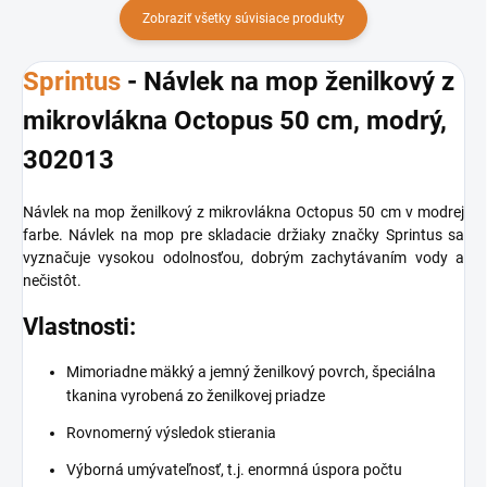
Zobraziť všetky súvisiace produkty
Sprintus
- Návlek na mop ženilkový z
mikrovlákna Octopus 50 cm, modrý,
302013
Návlek na mop ženilkový z mikrovlákna Octopus 50 cm v modrej
farbe. Návlek na mop pre skladacie držiaky značky Sprintus sa
vyznačuje vysokou odolnosťou, dobrým zachytávaním vody a
nečistôt.
Vlastnosti:
Mimoriadne mäkký a jemný ženilkový povrch, špeciálna
tkanina vyrobená zo ženilkovej priadze
Rovnomerný výsledok stierania
Výborná umývateľnosť, t.j. enormná úspora počtu