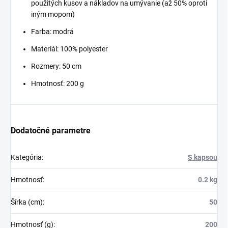
použitých kusov a nákladov na umývanie (až 50% oproti
iným mopom)
Farba: modrá
Materiál:
100% polyester
Rozmery: 50 cm
Hmotnosť:
200
g
Dodatočné parametre
Kategória
:
S kapsou
Hmotnosť
:
0.2 kg
Šírka (cm)
:
50
Hmotnosť (g)
:
200