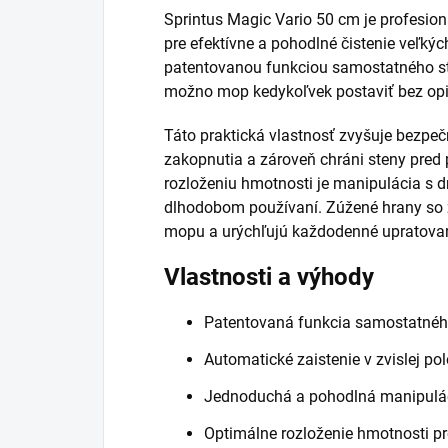
Sprintus Magic Vario 50 cm je profesio
pre efektívne a pohodlné čistenie veľkýc
patentovanou funkciou samostatného stát
možno mop kedykoľvek postaviť bez opie
Táto praktická vlastnosť zvyšuje bezpečno
zakopnutia a zároveň chráni steny pre
rozloženiu hmotnosti je manipulácia s 
dlhodobom používaní. Zúžené hrany so
mopu a urýchľujú každodenné upratovan
Vlastnosti a výhody
Patentovaná funkcia samostatného 
Automatické zaistenie v zvislej po
Jednoduchá a pohodlná manipulá
Optimálne rozloženie hmotnosti p