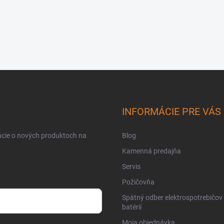
INFORMÁCIE PRE VÁS
ácie o nových produktoch na
Blog
Kamenná predajňa
Servis
Požičovňa
Spätný odber elektrospotrebičov
batérií
Moja objednávka