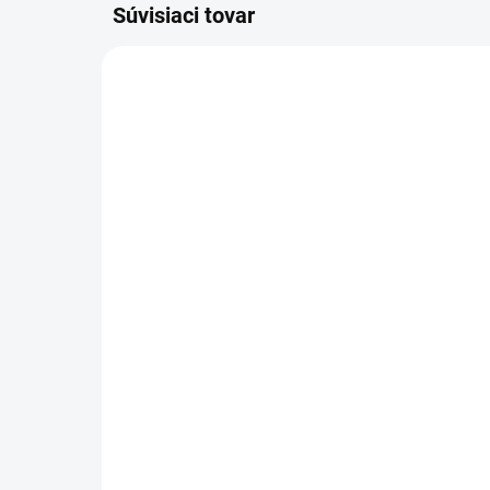
Súvisiaci tovar
301018
SKLADOM
Sprintus - Hliníková tyč
Spr
na mop s pevnou dĺžkou
na
(1,4 m), 301018
vo
7,20 €
27
5,85 € bez DPH
22,
Do košíka