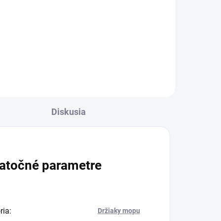
Praktická teleskopická tyč na
mop Sprintus s nastaviteľnou
dĺžkou 0,80 až 1,45 m vám
pomôže dosiahnuť aj na ťažko
prístupné miesta.
Diskusia
atočné parametre
ria
:
Držiaky mopu