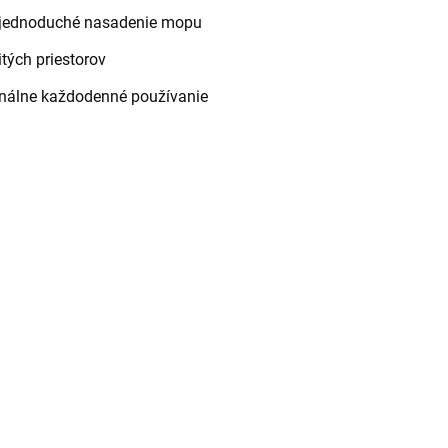
e jednoduché nasadenie mopu
itých priestorov
onálne každodenné používanie