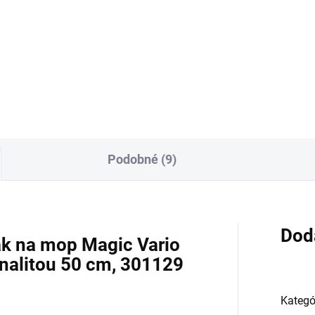
íková tyč na mop Sprintus s
Praktická teleskopická tyč
ržkou na vodu je praktickým
Sprintus Pro s nastaviteľnou
ocníkom pre rýchle a
dĺžkou 0,96 - 1,75 m.
noduché umývanie podlahy.
Podobné (9)
Dod
ak na mop Magic Vario
nalitou 50 cm, 301129
Kategó