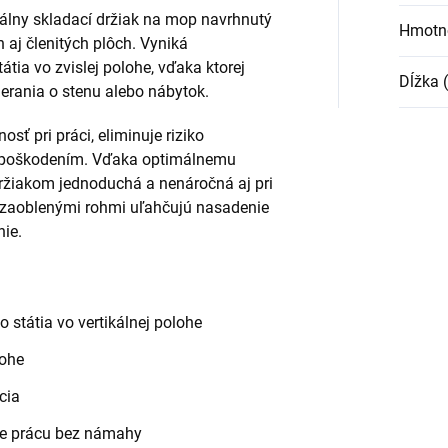
nálny skladací držiak na mop navrhnutý
Hmotn
h aj členitých plôch. Vyniká
ia vo zvislej polohe, vďaka ktorej
Dĺžka 
rania o stenu alebo nábytok.
sť pri práci, eliminuje riziko
d poškodením. Vďaka optimálnemu
držiakom jednoduchá a nenáročná aj pri
 zaoblenými rohmi uľahčujú nasadenie
ie.
státia vo vertikálnej polohe
lohe
cia
re prácu bez námahy