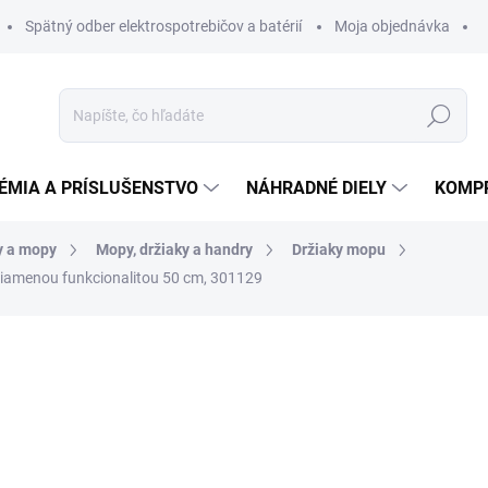
Spätný odber elektrospotrebičov a batérií
Moja objednávka
Hľadať
ÉMIA A PRÍSLUŠENSTVO
NÁHRADNÉ DIELY
KOMP
y a mopy
Mopy, držiaky a handry
Držiaky mopu
priamenou funkcionalitou 50 cm, 301129
otenia
ZNAČKA:
SPRINTUS
36,96 €
35,26 
28,67 € bez DPH
Jednotková
SKLADOM