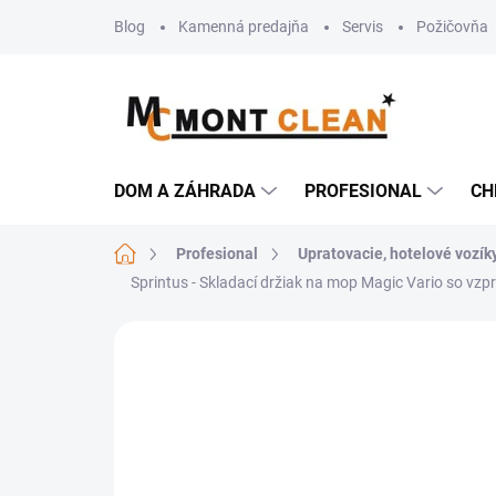
Prejsť
Blog
Kamenná predajňa
Servis
Požičovňa
na
obsah
DOM A ZÁHRADA
PROFESIONAL
CH
Domov
Profesional
Upratovacie, hotelové vozík
Sprintus - Skladací držiak na mop Magic Vario so vz
Neohodnotené
Podrobnosti hodn