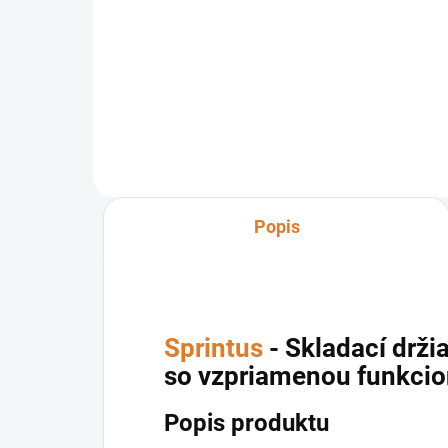
Hliníková tyč na mop Sprintus s
Hlin
pevnou dĺžkou 140 cm je
nád
praktickým pomocníkom pre
pom
rýchle a jednoduché umývanie
jed
podlahy.
Popis
Sprintus
- Skladací drži
so vzpriamenou funkcio
Popis produktu