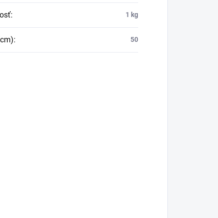
osť
:
1 kg
(cm)
:
50