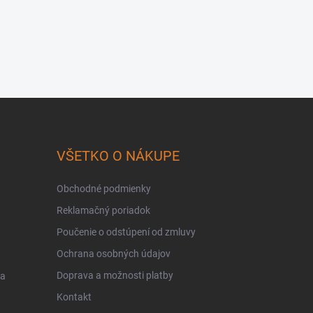
VŠETKO O NÁKUPE
Obchodné podmienky
Reklamačný poriadok
Poučenie o odstúpení od zmluvy
Ochrana osobných údajov
Doprava a možnosti platby
 a
Kontakt