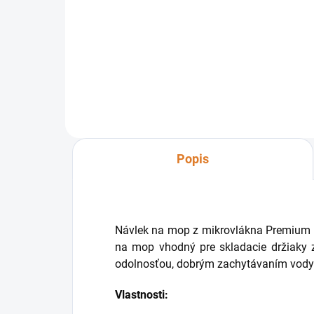
Hliníková tyč na mop Sprintus s
Hlin
pevnou dĺžkou 140 cm je
nád
praktickým pomocníkom pre
pom
rýchle a jednoduché umývanie
jed
podlahy.
Popis
Návlek na mop z mikrovlákna Premium P
na mop vhodný pre skladacie držiaky
odolnosťou, dobrým zachytávaním vody 
Vlastnosti: