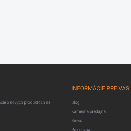
INFORMÁCIE PRE VÁS
ácie o nových produktoch na
Blog
Kamenná predajňa
Servis
Požičovňa