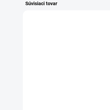
Súvisiaci tovar
301018
SKLADOM
Sprintus - Hliníková tyč
Spr
na mop s pevnou dĺžkou
na
(1,4 m), 301018
vo
7,20 €
27
5,85 € bez DPH
22,
Do košíka