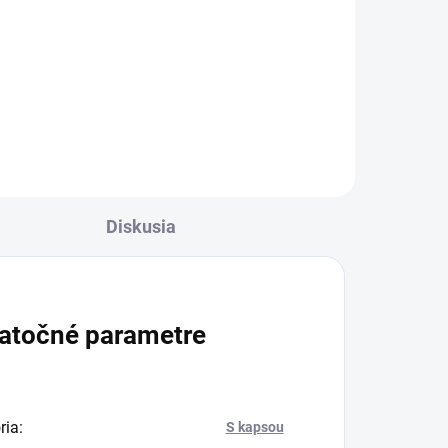
Praktická teleskopická tyč na
mop Sprintus s nastaviteľnou
dĺžkou 0,80 až 1,45 m vám
pomôže dosiahnuť aj na ťažko
prístupné miesta.
Diskusia
atočné parametre
ria
:
S kapsou