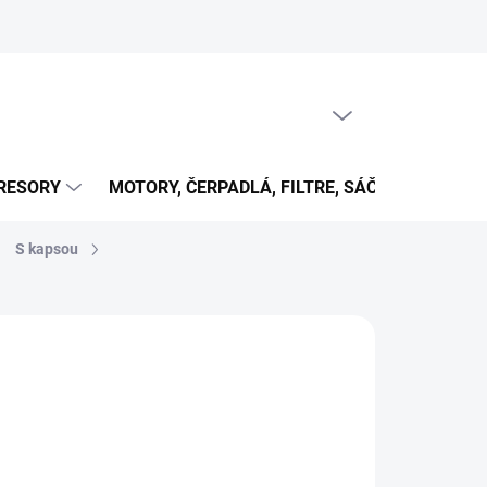
PRÁZDNY KOŠÍK
NÁKUPNÝ
KOŠÍK
RESORY
MOTORY, ČERPADLÁ, FILTRE, SÁČKY...
OB
S kapsou