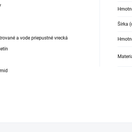
y
Hmotn
Šírka 
strované a vode priepustné vrecká
Hmotno
etín
Materi
amid