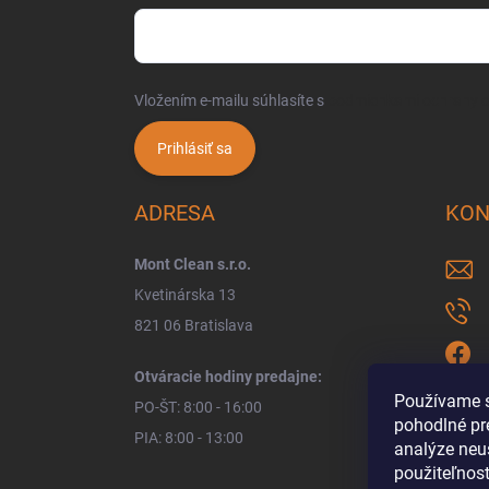
Vložením e-mailu súhlasíte s
podmienkami ochrany 
Prihlásiť sa
ADRESA
KON
Mont Clean s.r.o.
Kvetinárska 13
821 06 Bratislava
Otváracie hodiny predajne:
Používame s
PO-ŠT: 8:00 - 16:00
pohodlné pr
PIA: 8:00 - 13:00
analýze neus
použiteľnos