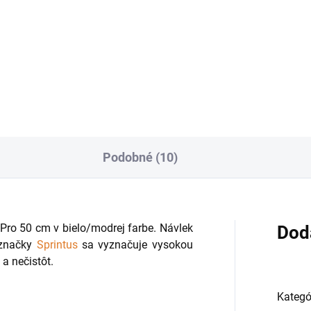
íková tyč na mop Sprintus s
Praktická teleskopická tyč
ržkou na vodu je praktickým
Sprintus Pro s nastaviteľnou
ocníkom pre rýchle a
dĺžkou 0,96 - 1,75 m.
noduché umývanie podlahy.
Podobné (10)
ro 50 cm v bielo/modrej farbe. Návlek
Dod
 značky
Sprintus
sa vyznačuje vysokou
a nečistôt.
Kategó