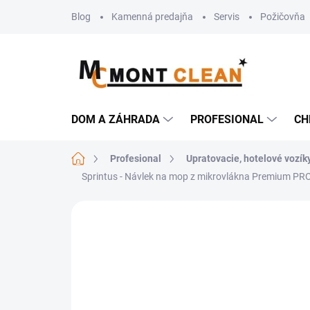
Prejsť
Blog
Kamenná predajňa
Servis
Požičovňa
na
obsah
DOM A ZÁHRADA
PROFESIONAL
CH
Domov
Profesional
Upratovacie, hotelové vozík
Sprintus - Návlek na mop z mikrovlákna Premium PRO
Neohodnotené
Podrobnosti hodn