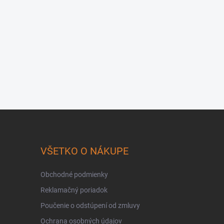
VŠETKO O NÁKUPE
Obchodné podmienky
Reklamačný poriadok
Poučenie o odstúpení od zmluvy
Ochrana osobných údajov