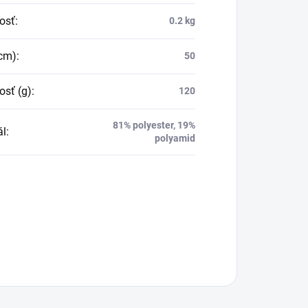
osť
:
0.2 kg
(cm)
:
50
sť (g)
:
120
81% polyester, 19%
ál
:
polyamid