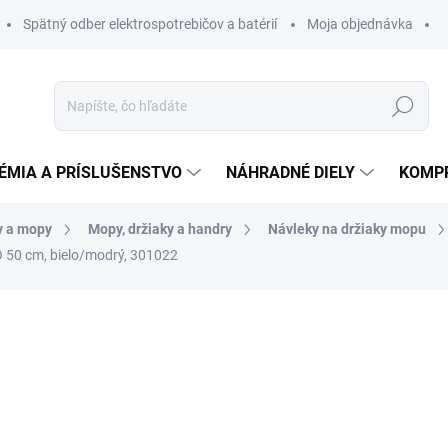
Spätný odber elektrospotrebičov a batérií
Moja objednávka
Hľadať
ÉMIA A PRÍSLUŠENSTVO
NÁHRADNÉ DIELY
KOMP
y a mopy
Mopy, držiaky a handry
Návleky na držiaky mopu
 50 cm, bielo/modrý, 301022
otenia
ZNAČKA:
SPRINTUS
5,69 €
5,59 €
4,54 € bez DPH
Jednotková
SKLADOM