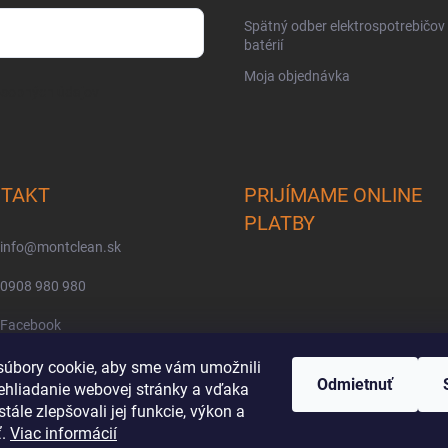
Spätný odber elektrospotrebičov
batérií
Moja objednávka
osobných údajov
TAKT
PRIJÍMAME ONLINE
PLATBY
info
@
montclean.sk
0908 980 980
Facebook
montclean/
úbory cookie, aby sme vám umožnili
Odmietnuť
ehliadanie webovej stránky a vďaka
tále zlepšovali jej funkcie, výkon a
ť.
Viac informácií