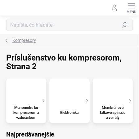
Prejsť
na
obsah
Hľadať
Kompresory
Príslušenstvo ku kompresorom
,
Strana 2
Manometre ku
Membránové
kompresorom a
Elektronika
talkové spínače
vzdušníkom
a ventily
Najpredávanejšie