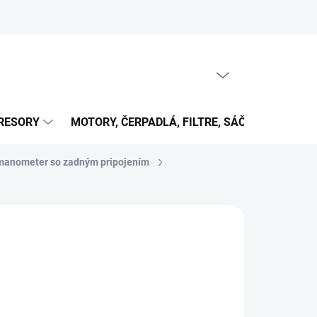
PRÁZDNY KOŠÍK
NÁKUPNÝ
KOŠÍK
RESORY
MOTORY, ČERPADLÁ, FILTRE, SÁČKY...
OB
manometer so zadným pripojením
€