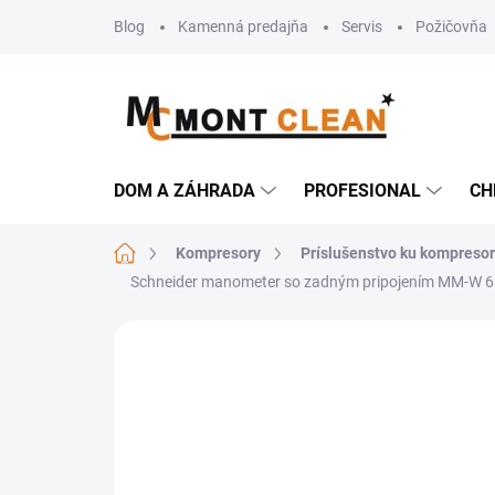
Prejsť
Blog
Kamenná predajňa
Servis
Požičovňa
na
obsah
DOM A ZÁHRADA
PROFESIONAL
CH
Domov
Kompresory
Príslušenstvo ku kompreso
Schneider manometer so zadným pripojením MM-W 6
Neohodnotené
Podrobnosti hodn