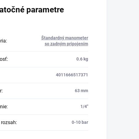
atočné parametre
Štandardný manometer
ria
:
so zadným pripojením
osť
:
0.6 kg
4011666517371
r
:
63 mm
nie
:
1/4"
 rozsah
:
0-10 bar