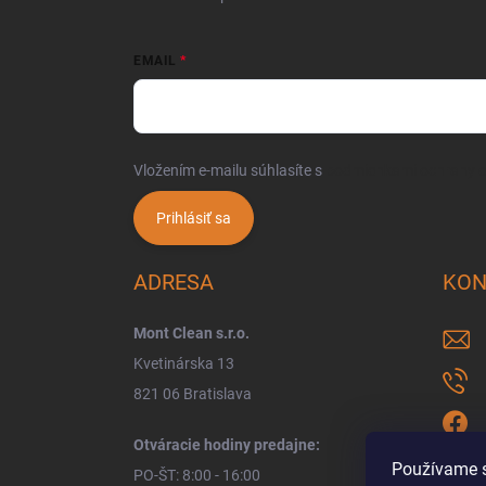
EMAIL
Vložením e-mailu súhlasíte s
podmienkami ochrany 
Prihlásiť sa
ADRESA
KON
Mont Clean s.r.o.
Kvetinárska 13
821 06 Bratislava
Otváracie hodiny predajne:
Používame s
PO-ŠT: 8:00 - 16:00