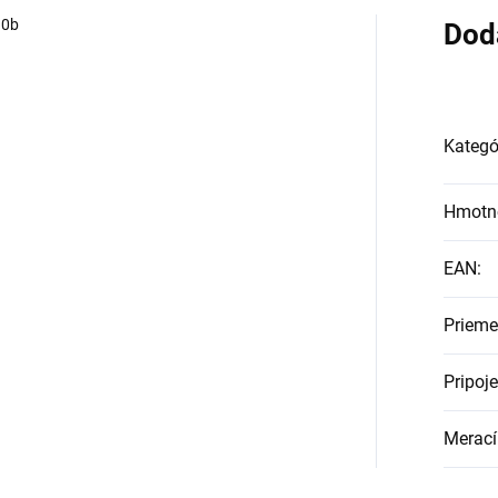
10b
Dod
Kategó
Hmotn
EAN
:
Prieme
Pripoje
Merací