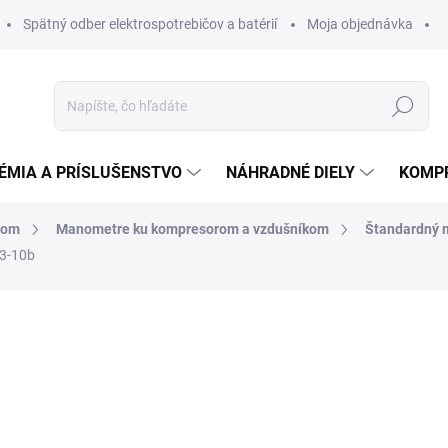
Spätný odber elektrospotrebičov a batérií
Moja objednávka
Hľadať
ÉMIA A PRÍSLUŠENSTVO
NÁHRADNÉ DIELY
KOMP
rom
Manometre ku kompresorom a vzdušníkom
Štandardný 
3-10b
otenia
ZNAČKA:
SCHNEIDER
14,04 €
13,76 
11,19 € bez DPH
Jednotková
NA EXTERNOM SKLADE