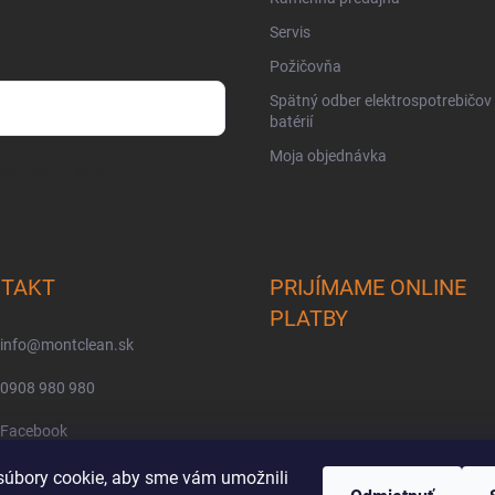
Servis
Požičovňa
Spätný odber elektrospotrebičov
batérií
Moja objednávka
osobných údajov
TAKT
PRIJÍMAME ONLINE
PLATBY
info
@
montclean.sk
0908 980 980
Facebook
montclean/
úbory cookie, aby sme vám umožnili