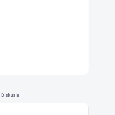
Pridať do košíka
OPÝTAŤ SA
STRÁŽIŤ
Diskusia