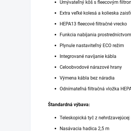
Umývateľný kôš s fleecovým filtr
Extra veľké kolesá a kolieska zaisť
HEPA13 fleecové filtračné vrecko
Funkcia nabíjania prostredníctvo
Plynule nastaviteľný ECO režim
Integrované navíjanie kábla
Celoobvodové nárazové hrany
Výmena kábla bez náradia
Odnímateľná filtračná vložka HEPA
Štandardná výbava:
Teleskopická tyč z nehrdzavejúcej
Nasávacia hadica 2,5 m