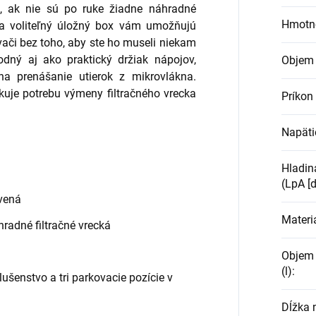
, ak nie sú po ruke žiadne náhradné
Hmotn
t a voliteľný úložný box vám umožňujú
vači bez toho, aby ste ho museli niekam
hodný aj ako praktický držiak nápojov,
Objem 
na prenášanie utierok z mikrovlákna.
ikuje potrebu výmeny filtračného vrecka
Príkon
Napäti
Hladin
(LpA [d
rvená
Materi
hradné filtračné vrecká
Objem 
(l)
:
lušenstvo a tri parkovacie pozície v
Dĺžka 