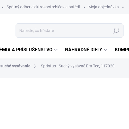
Spätný odber elektrospotrebičov a batérií
Moja objednávka
Hľadať
ÉMIA A PRÍSLUŠENSTVO
NÁHRADNÉ DIELY
KOMP
 suché vysávanie
Sprintus - Suchý vysávač Era Tec, 117020
otenia
ZNAČKA:
SPRINTUS
242,05 €
231,8
188,50 € bez DPH
Jednotková
MOMENTÁLNE NEDOSTUP