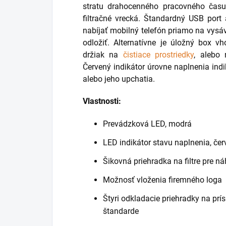
stratu drahocenného pracovného času
filtračné vrecká. Štandardný USB por
nabíjať mobilný telefón priamo na vysá
odložiť. Alternatívne je úložný box v
držiak na
čistiace prostriedky
, alebo 
Červený indikátor úrovne naplnenia ind
alebo jeho upchatia.
Vlastnosti:
Prevádzková LED, modrá
LED indikátor stavu naplnenia, če
Šikovná priehradka na filtre pre ná
Možnosť vloženia firemného loga
Štyri odkladacie priehradky na prís
štandarde