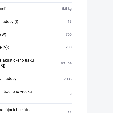
osť
:
5.5 kg
nádoby (l)
:
13
 (W)
:
700
e (V)
:
230
a akustického tlaku
49 - 54
B])
:
ál nádoby
:
plast
filtračného vrecka
9
napájacieho kábla
12