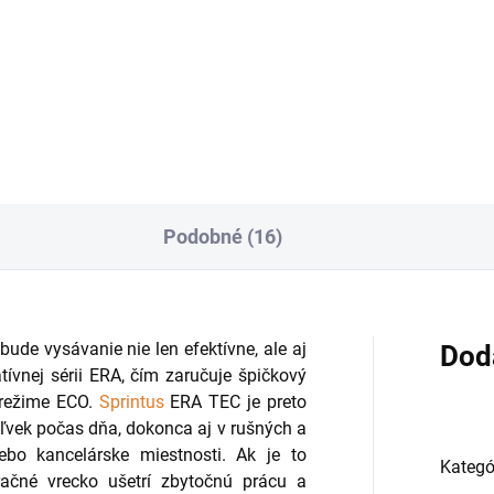
Do košíka
Podobné (16)
de vysávanie nie len efektívne, ale aj
Dod
tívnej sérii ERA, čím zaručuje špičkový
 režime ECO.
Sprintus
ERA TEC je preto
ľvek počas dňa, dokonca aj v rušných a
lebo kancelárske miestnosti. Ak je to
Kategó
tračné vrecko ušetrí zbytočnú prácu a