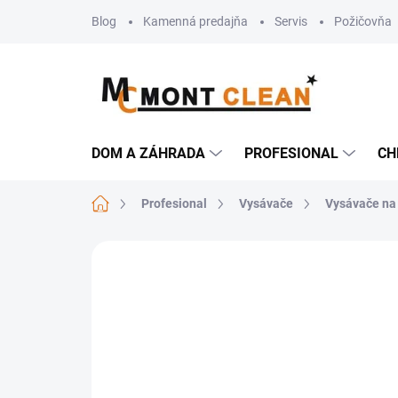
Prejsť
Blog
Kamenná predajňa
Servis
Požičovňa
na
obsah
DOM A ZÁHRADA
PROFESIONAL
CH
Domov
Profesional
Vysávače
Vysávače na
Neohodnotené
Podrobnosti hodn
UKONČENÝ PREDAJ