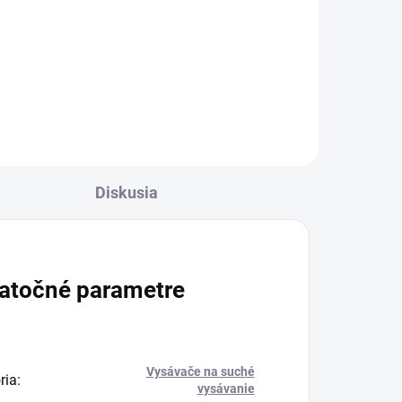
Špárová hubica Sprintus 101023
je určená na čistenie ťažko
dostupných miest a úzkych
priestorov. Vďaka svojmu tvaru
umožňuje efektívne odsávanie
nečistôt zo škár a rohov, čím...
Diskusia
atočné parametre
Vysávače na suché
ria
:
vysávanie