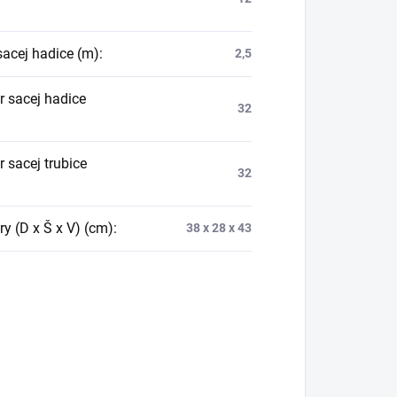
sacej hadice (m)
:
2,5
r sacej hadice
32
 sacej trubice
32
y (D x Š x V) (cm)
:
38 x 28 x 43