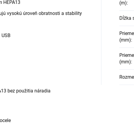
om HEPA13
(m)
:
ujú vysokú úroveň obratnosti a stability
Dĺžka 
Prieme
m USB
(mm)
:
Priemer
(mm)
:
Rozmer
13 bez použitia náradia
 ocele