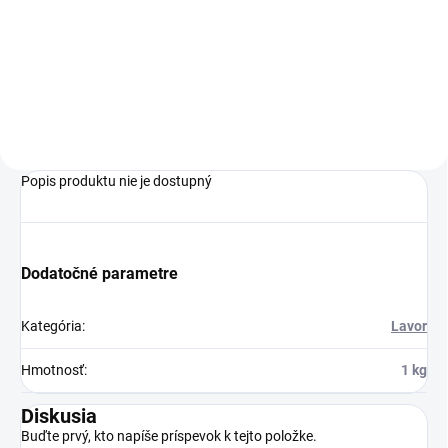
SMV100 3-36 SAH je
univerzálnym riešením pre
profesionálne čistenie mokrých
aj suchých povrchov.
Popis produktu nie je dostupný
Dodatočné parametre
Kategória
:
Lavor
Hmotnosť
:
1 kg
Diskusia
Buďte prvý, kto napíše príspevok k tejto položke.