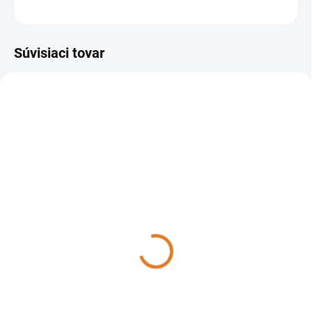
OPÝTAŤ SA
STRÁŽIŤ
Súvisiaci tovar
40039-00007
DO 14 DNÍ
Lavor - SMV100 3-36 SAH,
40039-00007
3 782,16 €
3 074,93 € bez DPH
Do košíka
Priemyselný vysávač Lavor