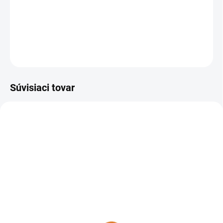
OPÝTAŤ SA
STRÁŽIŤ
Súvisiaci tovar
40041-00016
DO 14 DNÍ
Lavor Mokrosuchý vysávač
Pro Worker EM, 40041-
00016