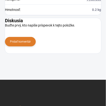
Hmotnosť
:
0.2 kg
Diskusia
Buďte prvý, kto napíše príspevok k tejto položke.
Pridať komentár
Z
á
p
ä
t