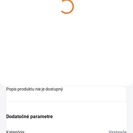
330,87 €
269 € bez DPH
Do košíka
Lavor Pro Worker je
profesionálny mokro-suchý
vysávač prachovej triedy M na
jemný prach, ktorý ochráni
zdravie obsluhy. Má
štvornásobnú filtráciu -
patrónový filter, fitračné...
Popis produktu nie je dostupný
Dodatočné parametre
Kategória
:
Vysávače