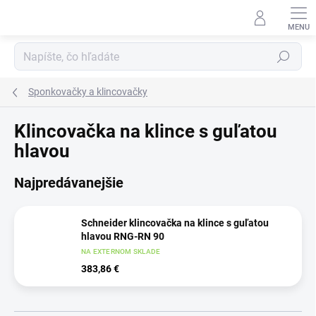
Prejsť
na
obsah
Hľadať
Sponkovačky a klincovačky
Klincovačka na klince s guľatou
hlavou
Najpredávanejšie
Schneider klincovačka na klince s guľatou
hlavou RNG-RN 90
NA EXTERNOM SKLADE
383,86 €