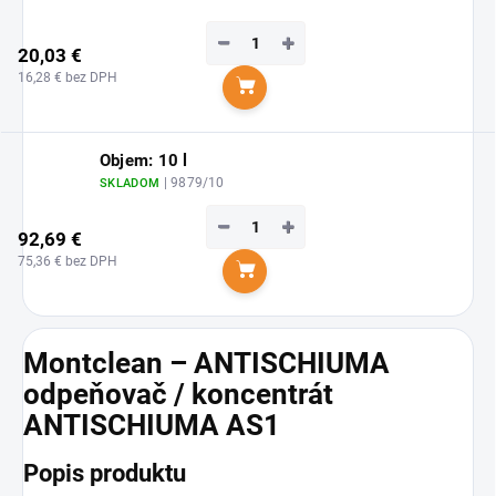
−
+
20,03 €
16,28 € bez DPH
Do košíka
Objem: 10 l
| 9879/10
SKLADOM
−
+
92,69 €
75,36 € bez DPH
Do košíka
Montclean – ANTISCHIUMA
odpeňovač / koncentrát
ANTISCHIUMA AS1
Popis produktu