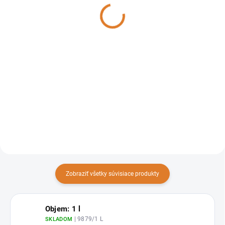
494,10 €
215,45 € bez DPH
401,71 € bez DPH
Do košíka
Do košíka
Tepovač určený na čistenie
Tepovač Sprintus SE 7 určený
kobercov, pohoviek, áut.
na čistenie kobercov a
Možnosť použitia aj na suché
čalúnenia využijete aj pri
vysávanie.
tepovaní sedačiek, matracov a
tepovanie áut.
Zobraziť všetky súvisiace produkty
Objem: 1 l
| 9879/1 L
SKLADOM