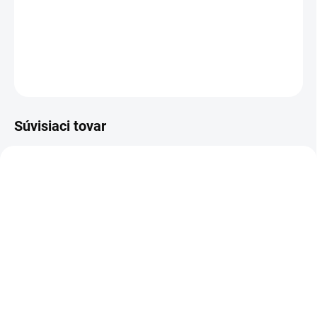
kompatibilný so silikónovými prípravkami
, čím zabezpečuje
efektívnu údržbu čistiacej techniky.
DETAILNÉ INFORMÁCIE
OPÝTAŤ SA
STRÁŽIŤ
Súvisiaci tovar
AKCIA
40003-00009
107001
SKLADOM
SKLADOM
Lavor - HYDRUS, 40003-
Sprintus - Tepovač SE 7,
00009
107001
265 €