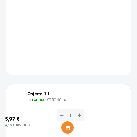
Zvoľte variant
cena:
Koncentrovaný alkalický
čistiaci prostriedok
pre vonkajšie
umývanie vozidiel.
Ľahko odstraňuje všetky druhy odolných nečistôt aj z celtoviny,
cisterien a kamiónov.
DETAILNÉ INFORMÁCIE
OPÝTAŤ SA
STRÁŽIŤ
Objem: 1 l
| STRONG-.A
SKLADOM
−
+
5,97 €
4,85 € bez DPH
Do košíka