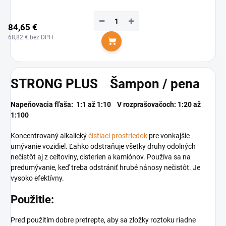
−
+
84,65 €
68,82 € bez DPH
Do košíka
STRONG PLUS Šampon / pena
Napeňovacia fľaša: 1:1 až 1:10 V rozprašovačoch: 1:20 až
1:100
Koncentrovaný alkalický
čistiaci prostriedok
pre vonkajšie
umývanie vozidiel. Ľahko odstraňuje všetky druhy odolných
nečistôt aj z celtoviny, cisterien a kamiónov. Používa sa na
predumývanie, keď treba odstrániť hrubé nánosy nečistôt. Je
vysoko efektívny.
Použitie:
Pred použitím dobre pretrepte, aby sa zložky roztoku riadne