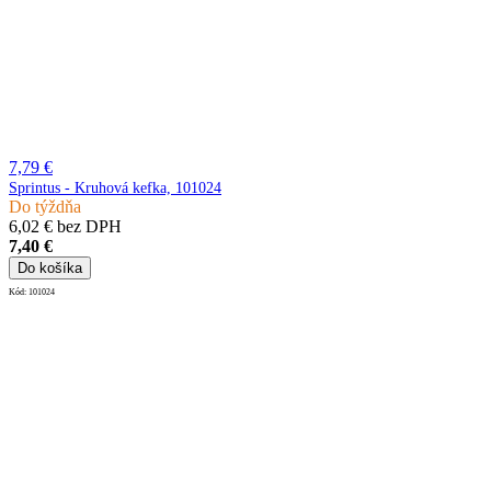
7,79 €
Sprintus - Kruhová kefka, 101024
Do týždňa
6,02 € bez DPH
7,40 €
Do košíka
Kód:
101024