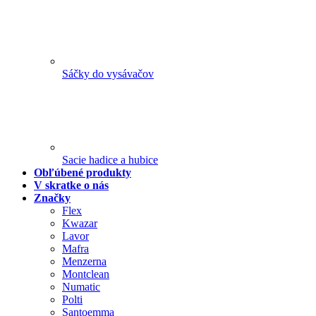
Sáčky do vysávačov
Sacie hadice a hubice
Obľúbené produkty
V skratke o nás
Značky
Flex
Kwazar
Lavor
Mafra
Menzerna
Montclean
Numatic
Polti
Santoemma