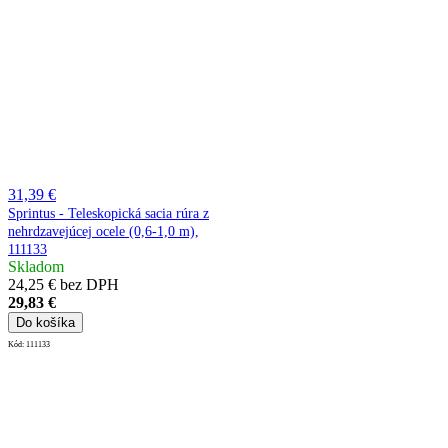
31,39 €
Sprintus - Teleskopická sacia rúra z
nehrdzavejúcej ocele (0,6-1,0 m),
111133
Skladom
24,25 € bez DPH
29,83 €
Do košíka
Kód:
111133