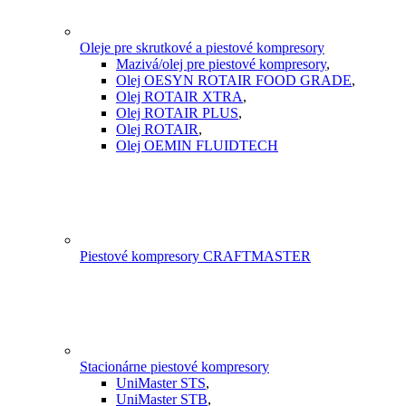
Oleje pre skrutkové a piestové kompresory
Mazivá/olej pre piestové kompresory
,
Olej OESYN ROTAIR FOOD GRADE
,
Olej ROTAIR XTRA
,
Olej ROTAIR PLUS
,
Olej ROTAIR
,
Olej OEMIN FLUIDTECH
Piestové kompresory CRAFTMASTER
Stacionárne piestové kompresory
UniMaster STS
,
UniMaster STB
,