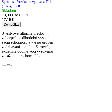
Sprintus - Vrecká do vysávača T11
(10ks), 106013
Skladom
13,90 € bez DPH
17,10 €
Do košíka
3-vrstvové filtračné vrecko
zabezpečuje dlhodobú vysokú
saciu schopnosť a vyššiu úroveň
zadržiavania prachu. Zároveň je
extrémne odolné voči vysokému
zaťaženiu prachom. Jeho...
Kód:
106013