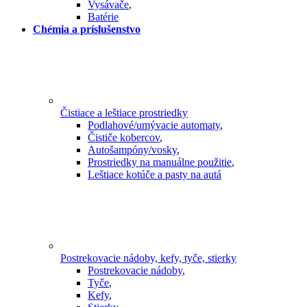
Vysávače
,
Batérie
Chémia a príslušenstvo
Čistiace a leštiace prostriedky
Podlahové/umývacie automaty
,
Čističe kobercov
,
Autošampóny/vosky
,
Prostriedky na manuálne použitie
,
Leštiace kotúče a pasty na autá
Postrekovacie nádoby, kefy, tyče, stierky
Postrekovacie nádoby
,
Tyče
,
Kefy
,