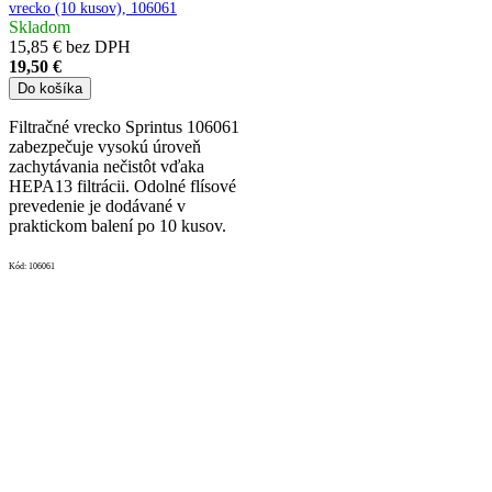
vrecko (10 kusov), 106061
Skladom
15,85 € bez DPH
19,50 €
Do košíka
Filtračné vrecko Sprintus 106061
zabezpečuje vysokú úroveň
zachytávania nečistôt vďaka
HEPA13 filtrácii. Odolné flísové
prevedenie je dodávané v
praktickom balení po 10 kusov.
Kód:
106061