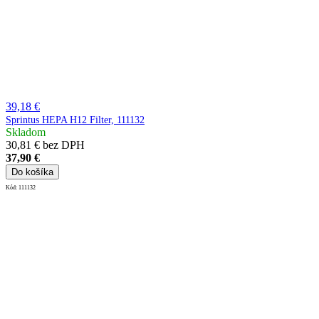
39,18 €
Sprintus HEPA H12 Filter, 111132
Skladom
30,81 € bez DPH
37,90 €
Do košíka
Kód:
111132