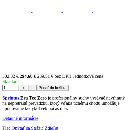
302,82 €
294,60 €
239,51 € bez DPH
Jednotková cena:
Skladom
+
−
Pridať do košíka
Sprintus
Era Tec Zero
je profesionálny suchý vysávač navrhnutý
na nepretržitú prevádzku, ktorý vďaka tichému chodu umožňuje
upratovanie kedykoľvek počas dňa.
Detailné informácie
Tlač
Opýtať sa
Strážiť
Zdieľať