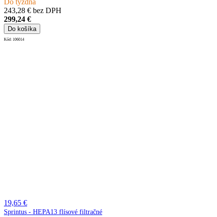
Do týždňa
243,28 € bez DPH
299,24 €
Do košíka
Kód:
106014
19,65 €
Sprintus - HEPA13 flísové filtračné