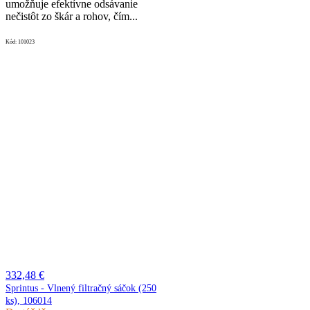
umožňuje efektívne odsávanie
nečistôt zo škár a rohov, čím...
Kód:
101023
332,48 €
Sprintus - Vlnený filtračný sáčok (250
ks), 106014