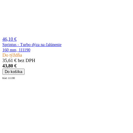
46,10 €
Sprintus - Turbo dýza na čalúnenie
160 mm, 111190
Do týždňa
35,61 € bez DPH
43,80 €
Do košíka
Kód:
111190