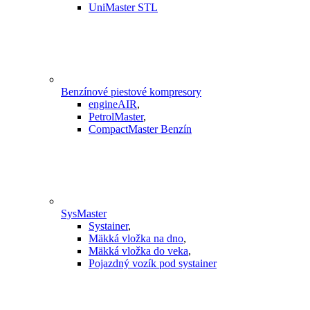
UniMaster STL
Benzínové piestové kompresory
engineAIR
,
PetrolMaster
,
CompactMaster Benzín
SysMaster
Systainer
,
Mäkká vložka na dno
,
Mäkká vložka do veka
,
Pojazdný vozík pod systainer