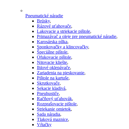
Pneumatické náradie
Brúsky
,
Rázové uťahovače
,
Lakovacie a striekacie pištole
,
Primazávač a oleje pre pneumatické náradie
,
Karosárska pílka
,
Sponkovačky a klincovačky
,
Špeciálne pištole
,
Ofukovacie pištole
,
Nitovacie kliešte
,
Ihlové oklepávače
,
Zariadenia na pieskovanie
,
Pištole na kartuše
,
Skrutkovače
,
Sekacie kladivá
,
Pneuhustiče
,
Račňový uťahovák
,
Rozprašovacie pištole
,
Striekanie omietok
,
Sada náradia
,
Tlaková maznice
,
Vŕtačky