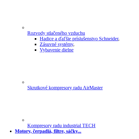
Rozvody stlačeného vzduchu
Hadice a ďaľšie príslušenstvo Schneider
,
Zásuvné systémy
,
Vybavenie dielne
Skrutkové kompresory radu AirMaster
Kompresory radu industrial TECH
Motory, čerpadlá, filtre, sáčky...