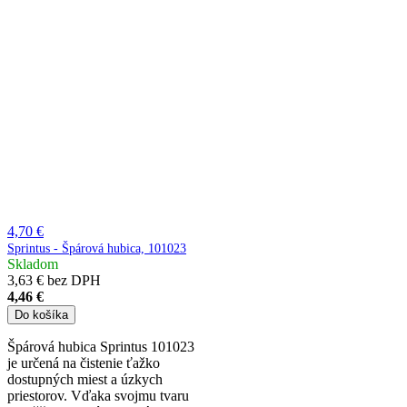
4,70 €
Sprintus - Špárová hubica, 101023
Skladom
3,63 € bez DPH
4,46 €
Do košíka
Špárová hubica Sprintus 101023
je určená na čistenie ťažko
dostupných miest a úzkych
priestorov. Vďaka svojmu tvaru