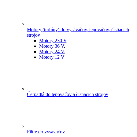
Motory (turbíny) do vysávačov, tepovačov, čistiacich
strojov
Motory 230 V
,
Motory 36 V
,
Motory 24 V
,
Motory 12 V
Čerpadlá do tepovačov a čistiacich strojov
Filtre do vysávačov