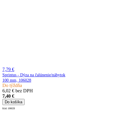
7,79 €
Sprintus - Dýza na čalúnenie/nábytok
100 mm, 106028
Do týždňa
6,02 € bez DPH
7,40 €
Do košíka
Kód:
106028