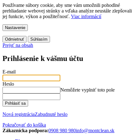
Používame súbory cookie, aby sme vám umožnili pohodlné
prehliadanie webovej stránky a vďaka analýze neustále zlepšovali
jej funkcie, výkon a použiteľnosť.
Viac informácií
Nastavenie
Odmietnuť
Súhlasím
Prejsť na obsah
Prihlásenie k vášmu účtu
E-mail
Heslo
Nemôžete vyplniť toto pole
Prihlásiť sa
Nová registrácia
Zabudnuté heslo
Pokračovať do košíka
Zákaznícka podpora:
0908 980 980
info@montclean.sk