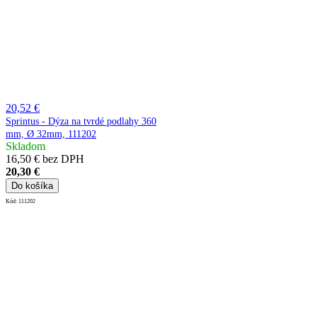
20,52 €
Sprintus - Dýza na tvrdé podlahy 360
mm, Ø 32mm, 111202
Skladom
16,50 € bez DPH
20,30 €
Do košíka
Kód:
111202