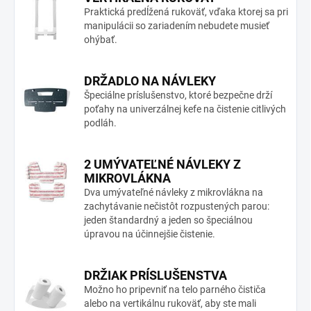
Praktická predĺžená rukoväť, vďaka ktorej sa pri
manipulácii so zariadením nebudete musieť
ohýbať.
DRŽADLO NA NÁVLEKY
Špeciálne príslušenstvo, ktoré bezpečne drží
poťahy na univerzálnej kefe na čistenie citlivých
podláh.
2 UMÝVATEĽNÉ NÁVLEKY Z
MIKROVLÁKNA
Dva umývateľné návleky z mikrovlákna na
zachytávanie nečistôt rozpustených parou:
jeden štandardný a jeden so špeciálnou
úpravou na účinnejšie čistenie.
DRŽIAK PRÍSLUŠENSTVA
Možno ho pripevniť na telo parného čističa
alebo na vertikálnu rukoväť, aby ste mali