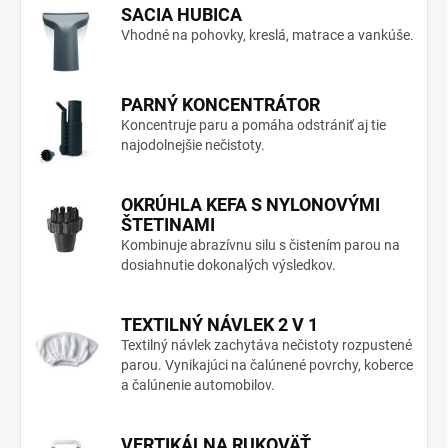
SACIA HUBICA
Vhodné na pohovky, kreslá, matrace a vankúše.
PARNÝ KONCENTRÁTOR
Koncentruje paru a pomáha odstrániť aj tie
najodolnejšie nečistoty.
OKRÚHLA KEFA S NYLONOVÝMI
ŠTETINAMI
Kombinuje abrazívnu silu s čistením parou na
dosiahnutie dokonalých výsledkov.
TEXTILNÝ NÁVLEK 2 V 1
Textilný návlek zachytáva nečistoty rozpustené
parou. Vynikajúci na čalúnené povrchy, koberce
a čalúnenie automobilov.
VERTIKÁLNA RUKOVÄŤ