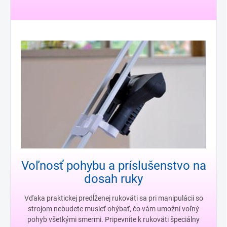
Voľnosť pohybu a príslušenstvo na
dosah ruky
Vďaka praktickej predĺženej rukoväti sa pri manipulácii so
strojom nebudete musieť ohýbať, čo vám umožní voľný
pohyb všetkými smermi. Pripevnite k rukoväti špeciálny