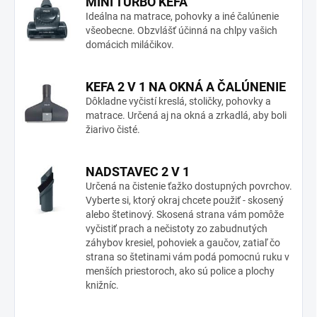
MINI TURBO KEFA
Ideálna na matrace, pohovky a iné čalúnenie
všeobecne. Obzvlášť účinná na chlpy vašich
domácich miláčikov.
KEFA 2 V 1 NA OKNÁ A ČALÚNENIE
Dôkladne vyčistí kreslá, stoličky, pohovky a
matrace. Určená aj na okná a zrkadlá, aby boli
žiarivo čisté.
NADSTAVEC 2 V 1
Určená na čistenie ťažko dostupných povrchov.
Vyberte si, ktorý okraj chcete použiť - skosený
alebo štetinový. Skosená strana vám pomôže
vyčistiť prach a nečistoty zo zabudnutých
záhybov kresiel, pohoviek a gaučov, zatiaľ čo
strana so štetinami vám podá pomocnú ruku v
menších priestoroch, ako sú police a plochy
knižníc.