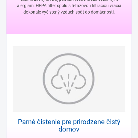
alergiám. HEPA filter spolu s 5-fázovou filtráciou vracia
dokonale vyčistený vzduch späť do domácnosti.
Parné čistenie pre prirodzene čistý
domov