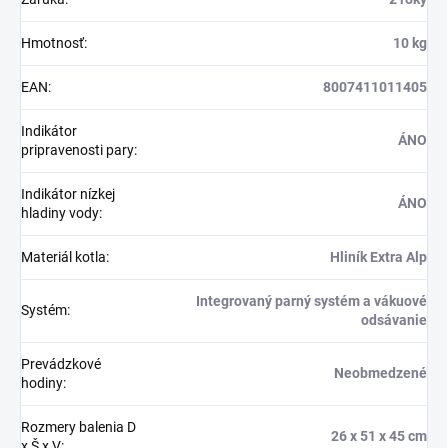
Hmotnosť
:
10 kg
EAN
:
8007411011405
Indikátor
ÁNO
pripravenosti pary
:
Indikátor nízkej
ÁNO
hladiny vody
:
Materiál kotla
:
Hliník Extra Alp
Integrovaný parný systém a vákuové
Systém
:
odsávanie
Prevádzkové
Neobmedzené
hodiny
:
Rozmery balenia D
26 x 51 x 45 cm
x Š x V
: