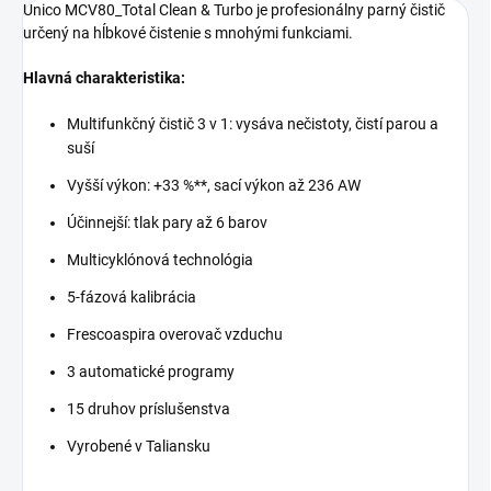
Unico MCV80_Total Clean & Turbo je profesionálny parný čistič
určený na hĺbkové čistenie s mnohými funkciami.
Hlavná charakteristika:
Multifunkčný čistič 3 v 1: vysáva nečistoty, čistí parou a
suší
Vyšší výkon: +33 %**, sací výkon až 236 AW
Účinnejší: tlak pary až 6 barov
Multicyklónová technológia
5-fázová kalibrácia
Frescoaspira overovač vzduchu
3 automatické programy
15 druhov príslušenstva
Vyrobené v Taliansku