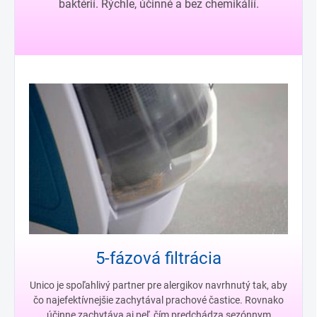
baktérií. Rýchle, účinné a bez chemikálií.
5-fázová filtrácia
Unico je spoľahlivý partner pre alergikov navrhnutý tak, aby
čo najefektívnejšie zachytával prachové častice. Rovnako
účinne zachytáva aj peľ, čím predchádza sezónnym