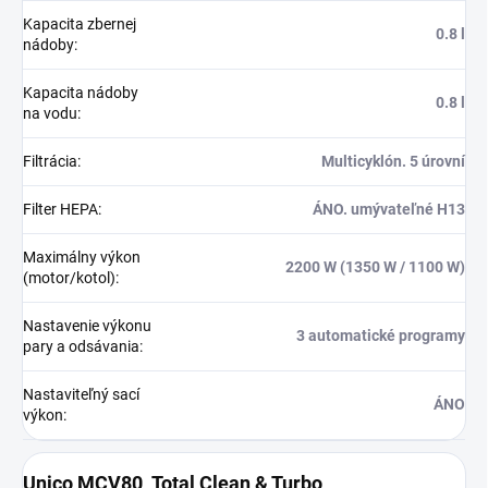
Kapacita zbernej
0.8 l
nádoby
:
Kapacita nádoby
0.8 l
na vodu
:
Filtrácia
:
Multicyklón. 5 úrovní
Filter HEPA
:
ÁNO. umývateľné H13
Maximálny výkon
2200 W (1350 W / 1100 W)
(motor/kotol)
:
Nastavenie výkonu
3 automatické programy
pary a odsávania
:
Nastaviteľný sací
ÁNO
výkon
:
Unico MCV80_Total Clean & Turbo