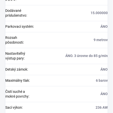
Dodávané
15.000000
príslušenstvo
:
Parkovací systém
:
ÁNO
Rozsah
9 metrov
pôsobnosti
:
Nastaviteľný
ÁNO. 3 úrovne do 85 g/min
výstup pary
:
Detský zámok
:
ÁNO
Maximálny tlak
:
6 barov
Čistí suché a
ÁNO
mokré povrchy
:
Sací výkon
:
236 AW