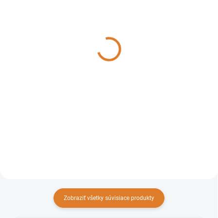
NA EXTERNOM SKLADE
SKLADOM
Polti Kefa 2 v 1 na sklo a
Polti Polti KALSTOP
čalúnenie pre parné
FP2003 prostriedok proti
vysávače UNICO
usadzovaniu vodného
kameňa pre parné čističe a
37,49 €
15,49 €
žehličky
30,48 € bez DPH
12,59 € bez DPH
Do košíka
Do košíka
Unikátna kefa 2 v 1 na
Prírodný odvápňovač pre parné
dezinfekciu a čistenie okien,
generátory. Predlžuje ich
zrkadiel, čalúnenia a všetkých
životnosť a udržiava vysoký
textílií.
výkon zariadenia.
Zobraziť všetky súvisiace produkty