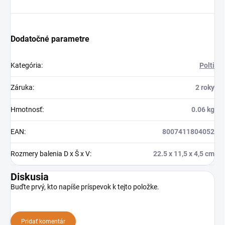
Dodatočné parametre
Kategória
:
Polti
Záruka
:
2 roky
Hmotnosť
:
0.06 kg
EAN
:
8007411804052
Rozmery balenia D x Š x V
:
22.5 x 11,5 x 4,5 cm
Diskusia
Buďte prvý, kto napíše príspevok k tejto položke.
Pridať komentár