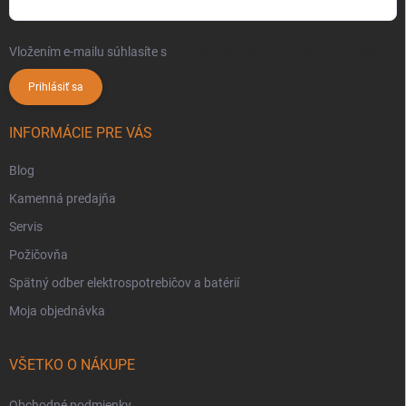
Vložením e-mailu súhlasíte s
podmienkami ochrany osobných údajov
Prihlásiť sa
INFORMÁCIE PRE VÁS
Blog
Kamenná predajňa
Servis
Požičovňa
Spätný odber elektrospotrebičov a batérií
Moja objednávka
VŠETKO O NÁKUPE
Obchodné podmienky