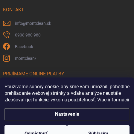
KONTAKT
info
@
montclean.sk
0908 980 980
Facebook
montclean/
PRIJÍMAME ONLINE PLATBY
Používame súbory cookie, aby sme vám umožnili pohodlné
prehliadanie webovej stránky a vďaka analýze neustále
zlepšovali jej funkcie, výkon a použiteľnosť.
Viac informácií
Nastavenie
Copyright 2026
Montclean.sk
. Všetky práva vyhradené.
Upraviť nastavenie
cookies
Odmietnuť
Súhlasím