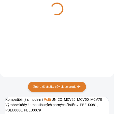
parný čistiaci systém s
parný čistiaci systém s
849 €
688,04 €
vysávačom
vysávačom
690,24 € bez DPH
559,38 € bez DPH
Do košíka
Detail
Profesionálny multifunkčný
Profesionálny multifunkčný
parný čistič: vysáva, čistí parou
parný čistič: vysáva, čistí parou
a suší. Unico MCV85_Total
a suší. Unico MCV80_Total
Clean & Turbo je profesionálny
Clean & Turbo je profesionálny
parný čistič určený na hĺbkové
parný čistič určený na hĺbkové
čistenie s...
čistenie s...
Zobraziť všetky súvisiace produkty
Kompatibilný s modelmi
Polti
UNICO: MCV20, MCV50, MCV70
Výrobné kódy kompatibilných parných čističov: PBEU0081,
PBEU0080, PBEU0079