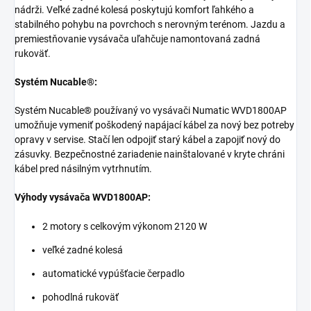
nádrži. Veľké zadné kolesá poskytujú komfort ľahkého a
stabilného pohybu na povrchoch s nerovným terénom. Jazdu a
premiestňovanie vysávača uľahčuje namontovaná zadná
rukoväť.
Systém Nucable®:
Systém Nucable® používaný vo vysávači Numatic WVD1800AP
umožňuje vymeniť poškodený napájací kábel za nový bez potreby
opravy v servise. Stačí len odpojiť starý kábel a zapojiť nový do
zásuvky. Bezpečnostné zariadenie nainštalované v kryte chráni
kábel pred násilným vytrhnutím.
Výhody vysávača WVD1800AP:
2 motory s celkovým výkonom 2120 W
veľké zadné kolesá
automatické vypúšťacie čerpadlo
pohodlná rukoväť