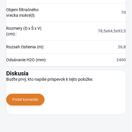
Objem filtračného
70
vrecka mokré(l)
:
Rozmery (D x Š x V)
78,5x64,5x93,5
(cm):
:
Rozsah čistienia (m)
:
26,8
Odsávanie H2O (mm)
:
2400
Diskusia
Buďte prvý, kto napíše príspevok k tejto položke.
Pridať komentár