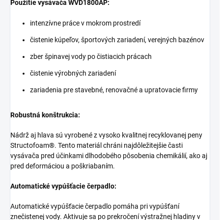
Použitie vysávača WVD1800AP:
intenzívne práce v mokrom prostredí
čistenie kúpeľov, športových zariadení, verejných bazénov
zber špinavej vody po čistiacich prácach
čistenie výrobných zariadení
zariadenia pre stavebné, renovačné a upratovacie firmy
Robustná konštrukcia:
Nádrž aj hlava sú vyrobené z vysoko kvalitnej recyklovanej peny
Structofoam®. Tento materiál chráni najdôležitejšie časti
vysávača pred účinkami dlhodobého pôsobenia chemikálií, ako aj
pred deformáciou a poškriabaním.
Automatické vypúšťacie čerpadlo:
Automatické vypúšťacie čerpadlo pomáha pri vypúšťaní
znečistenej vody. Aktivuje sa po prekročení výstražnej hladiny v