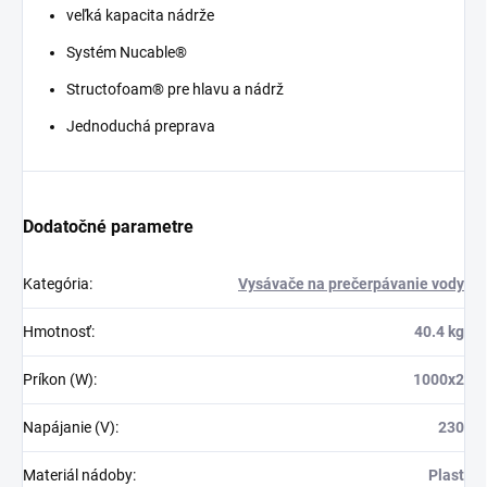
veľká kapacita nádrže
Systém Nucable®
Structofoam® pre hlavu a nádrž
Jednoduchá preprava
Dodatočné parametre
Kategória
:
Vysávače na prečerpávanie vody
Hmotnosť
:
40.4 kg
Príkon (W)
:
1000x2
Napájanie (V)
:
230
Materiál nádoby
:
Plast