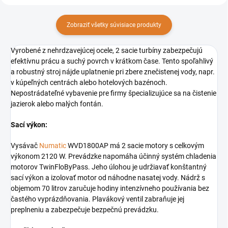
Zobraziť všetky súvisiace produkty
Vyrobené z nehrdzavejúcej ocele, 2 sacie turbíny zabezpečujú
efektívnu prácu a suchý povrch v krátkom čase. Tento spoľahlivý
a robustný stroj nájde uplatnenie pri zbere znečistenej vody, napr.
v kúpeľných centrách alebo hotelových bazénoch.
Nepostrádateľné vybavenie pre firmy špecializujúce sa na čistenie
jazierok alebo malých fontán.
Sací výkon:
Vysávač
Numatic
WVD1800AP má 2 sacie motory s celkovým
výkonom 2120 W. Prevádzke napomáha účinný systém chladenia
motorov TwinFloByPass. Jeho úlohou je udržiavať konštantný
sací výkon a izolovať motor od náhodne nasatej vody. Nádrž s
objemom 70 litrov zaručuje hodiny intenzívneho používania bez
častého vyprázdňovania. Plavákový ventil zabraňuje jej
preplneniu a zabezpečuje bezpečnú prevádzku.