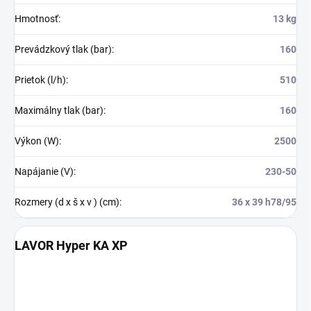
Hmotnosť
:
13 kg
Prevádzkový tlak (bar)
:
160
Prietok (l/h)
:
510
Maximálny tlak (bar)
:
160
Výkon (W)
:
2500
Napájanie (V)
:
230-50
Rozmery (d x š x v ) (cm)
:
36 x 39 h78/95
LAVOR Hyper KA XP