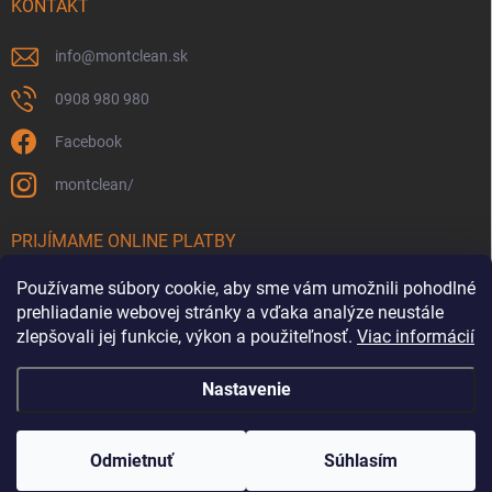
KONTAKT
info
@
montclean.sk
0908 980 980
Facebook
montclean/
PRIJÍMAME ONLINE PLATBY
Používame súbory cookie, aby sme vám umožnili pohodlné
prehliadanie webovej stránky a vďaka analýze neustále
zlepšovali jej funkcie, výkon a použiteľnosť.
Viac informácií
Nastavenie
Copyright 2026
Montclean.sk
. Všetky práva vyhradené.
Upraviť nastavenie
cookies
Odmietnuť
Súhlasím
Vytvoril Shoptet