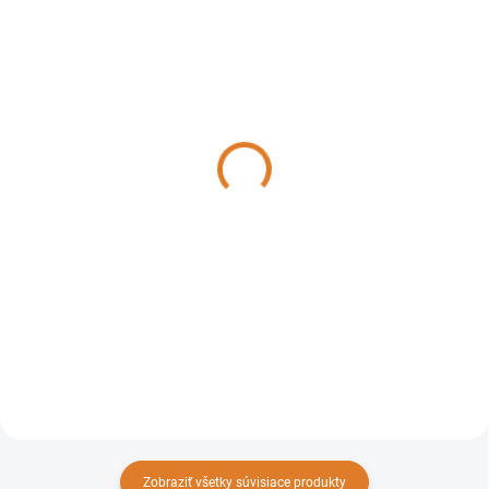
DO 14 DNÍ
DO 14 DNÍ
Lavor - Pištoľ G19 s
Lavor - Hadica 1/4 18MPA
rýchlym pripojením,
8M, 4.018.0154
6.001.0138
47,14 €
40,84 €
38,33 € bez DPH
33,20 € bez DPH
Do košíka
Do košíka
Zobraziť všetky súvisiace produkty