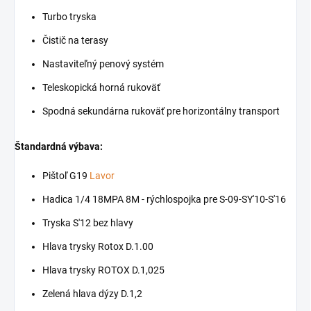
Turbo tryska
Čistič na terasy
Nastaviteľný penový systém
Teleskopická horná rukoväť
Spodná sekundárna rukoväť pre horizontálny transport
Štandardná výbava:
Pištoľ G19
Lavor
Hadica 1/4 18MPA 8M - rýchlospojka pre S-09-SY'10-S'16
Tryska S'12 bez hlavy
Hlava trysky Rotox D.1.00
Hlava trysky ROTOX D.1,025
Zelená hlava dýzy D.1,2