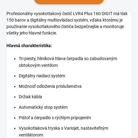
Profesionálny vysokotlakový čistič LVR4 Plus 160 DIGIT má tlak
150 barov a digitálny multiovládací systém, vďaka ktorému je
používanie vysokotlakového čističa bezpečnejšie a monitoruje
všetky jeho hlavné funkcie.
Hlavná charakteristika:
Tri piesty, hliníková hlava čerpadla so zabudovaným
obtokovým ventilom
Digitálny riadiaci systém
Možnosť odloženia príslušenstva
Držiak kábla
Automatický stop systém
Pištoľ a čerpadlo s rýchlym pripojením
Vysokotlaková tryska s Variojet, nastaviteľným
ventilátorom