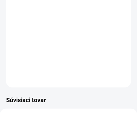
cena:
−
+
Pridať do košíka
Profesionálny vysokotlakový čistič LVR4 Plus 160 DIGIT má tlak
150 barov a digitálny multiovládací systém, vďaka ktorému je
používanie vysokotlakového čističa bezpečnejšie a monitoruje
všetky jeho hlavné funkcie.
DETAILNÉ INFORMÁCIE
OPÝTAŤ SA
STRÁŽIŤ
Súvisiaci tovar
6.001.0138
4.018.0154