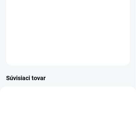
−
+
Pridať do košíka
Lavor
Ninja Plus je univerzálny vysokotlakový čistič na používanie
v domácnosti.
DETAILNÉ INFORMÁCIE
OPÝTAŤ SA
STRÁŽIŤ
Súvisiaci tovar
4.018.0095
6.002.0342