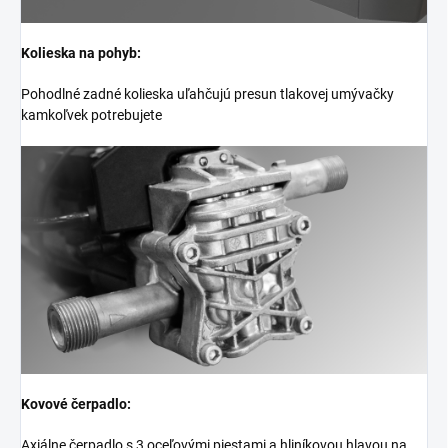
Kolieska na pohyb:
Pohodlné zadné kolieska uľahčujú presun tlakovej umývačky
kamkoľvek potrebujete
Kovové čerpadlo:
Axiálne čerpadlo s 3 oceľovými piestami a hliníkovou hlavou na