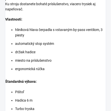
Ku stroju dostanete bohaté príslušenstvo, viacero trysiek aj
napeňovač.
Vlastnosti:
hliníková hlava čerpadla s vstavaným by-pass ventilom, 3
piesty
automatický stop systém
držiak hadice
miesto na príslušenstvo
ergonomická rúčka
Štandardná výbava:
Pištoľ
Hadica 6 m
Turbo tryska