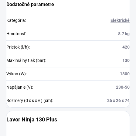
Dodatočné parametre
Kategória
:
Elektrické
Hmotnosť
:
8.7 kg
Prietok (l/h)
:
420
Maximálny tlak (bar)
:
130
Výkon (W)
:
1800
Napájanie (V)
:
230-50
Rozmery (d x š x v ) (cm)
:
26 x 26 x 74
Lavor Ninja 130 Plus