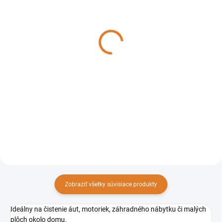
DO 14 DNÍ
DO 14 DNÍ
Lavor Vysokotlaková
Lavor Priama tryska,
hadica 6 m S 09,
6.002.0342
4.018.0095
9,35 €
32,35 €
7,60 € bez DPH
26,30 € bez DPH
Do košíka
Do košíka
6 m hadica s rýchlospojkou pre
pištoľ S' 09
Zobraziť všetky súvisiace produkty
Ideálny na čistenie áut, motoriek, záhradného nábytku či malých
plôch okolo domu.