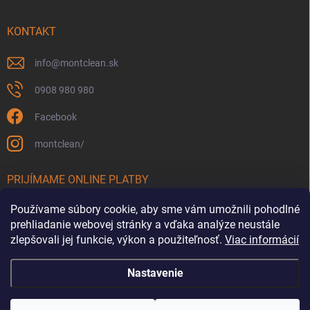
KONTAKT
info
@
montclean.sk
0908 980 980
Facebook
montclean/
PRIJÍMAME ONLINE PLATBY
Používame súbory cookie, aby sme vám umožnili pohodlné
prehliadanie webovej stránky a vďaka analýze neustále
zlepšovali jej funkcie, výkon a použiteľnosť.
Viac informácií
Nastavenie
Copyright 2026
Montclean.sk
. Všetky práva vyhradené.
Upraviť nastavenie