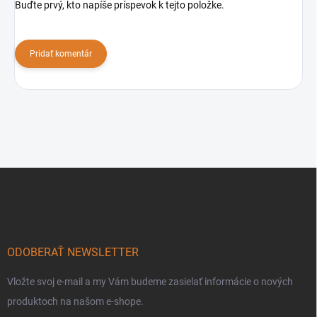
Buďte prvý, kto napíše príspevok k tejto položke.
Pridať komentár
Z
á
p
ä
t
i
ODOBERAŤ NEWSLETTER
e
Vložte svoj e-mail a my Vám budeme zasielať informácie o nových
produktoch na našom e-shope.