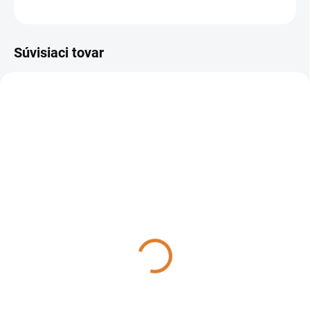
OPÝTAŤ SA
STRÁŽIŤ
Súvisiaci tovar
40041-00016
DO 14 DNÍ
Lavor Mokrosuchý vysávač
Pro Worker EM, 40041-
00016
330,87 €
269 € bez DPH
Do košíka