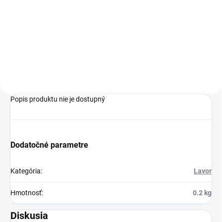
Lavor Pro Worker je
profesionálny mokro-suchý
vysávač prachovej triedy M na
jemný prach, ktorý ochráni
zdravie obsluhy. Má
štvornásobnú filtráciu -
patrónový filter, fitračné...
Popis produktu nie je dostupný
Dodatočné parametre
Kategória
:
Lavor
Hmotnosť
:
0.2 kg
Diskusia