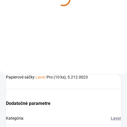
97,56 € bez DPH
Do košíka
Tichý vysávač LAVOR SILENT s
integrovaným držiakom pre
príslušenstvo, s veľmi odolnou
konštrukciou. Tento vysávač sa
vyznačuje svojou tichou
prevádzkou. Zapínanie a
vypínanie...
Papierové sáčky
Lavor
Pro (10 ks), 5.212.0023
Dodatočné parametre
Kategória
:
Lavor