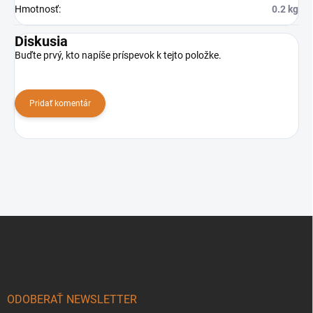
Hmotnosť
:
0.2 kg
Diskusia
Buďte prvý, kto napíše príspevok k tejto položke.
Pridať komentár
Z
á
p
ä
t
i
ODOBERAŤ NEWSLETTER