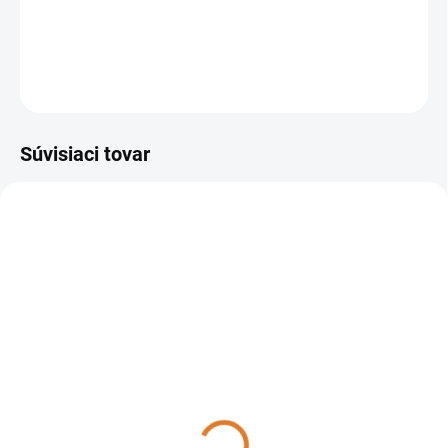
Papierové sáčky
Lavor
Pro (10 ks), 5.212.0023
DETAILNÉ INFORMÁCIE
OPÝTAŤ SA
STRÁŽIŤ
Súvisiaci tovar
40025-00019
SKLADOM
Lavor Vysávač SILENT,
40025-00019
120 €