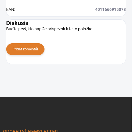
EAN
:
4011666915078
Diskusia
Buďte prvý, kto napíše príspevok k tejto položke.
Pridať komentár
Z
á
p
ä
t
ODOBERAŤ NEWSLETTER