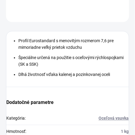
DETAILNÉ INFORMÁCIE
OPÝTAŤ SA
STRÁŽIŤ
Profil Eurostandard s menovitým rozmerom 7,6 pre
mimoriadne veľký prietok vzduchu
Špeciálne určená na použitie s oceľovými rýchlospojkami
(SK a SSK)
Dlhá životnosť vďaka kalenej a pozinkovanej oceli
Dodatočné parametre
Kategória
:
Oceľová vsuvka
Hmotnosť
:
1 kg